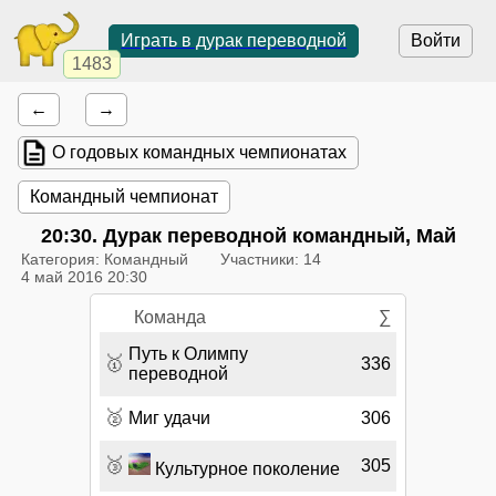
Играть в дурак переводной
Войти
1483
←
→
О годовых командных чемпионатах
Командный чемпионат
20:30
. Дурак переводной командный, Май
Категория: Командный
Участники: 14
4 май 2016 20:30
Команда
∑
Путь к Олимпу
🥇
336
переводной
🥈
Миг удачи
306
🥉
305
Культурное поколение