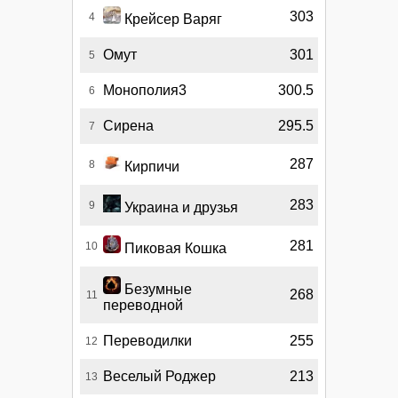
303
4
Крейсер Варяг
Омут
301
5
Монополия3
300.5
6
Сирена
295.5
7
287
8
Кирпичи
283
9
Украина и друзья
281
10
Пиковая Кошка
Безумные
268
11
переводной
Переводилки
255
12
Веселый Роджер
213
13