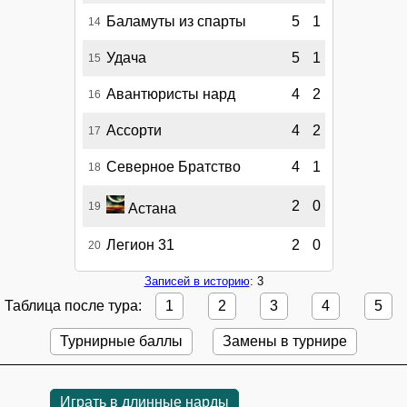
Баламуты из спарты
5
1
14
Удача
5
1
15
Авантюристы нард
4
2
16
Ассорти
4
2
17
Северное Братство
4
1
18
2
0
19
Астана
Легион 31
2
0
20
Записей в историю
: 3
Таблица после тура:
1
2
3
4
5
Турнирные баллы
Замены в турнире
Играть в длинные нарды