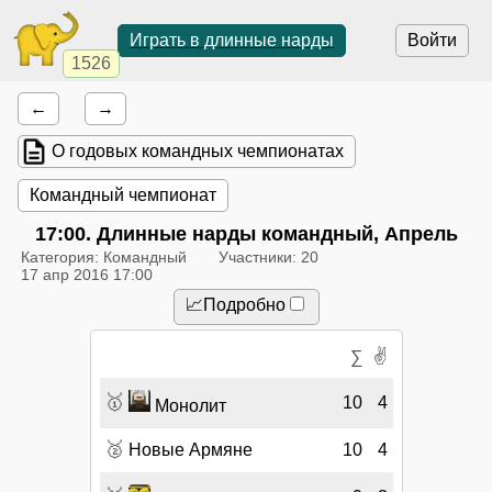
Играть в длинные нарды
Войти
1526
←
→
О годовых командных чемпионатах
Командный чемпионат
17:00
. Длинные нарды командный, Апрель
Категория: Командный
Участники: 20
17 апр 2016 17:00
📈Подробно
✌
∑
🥇
10
4
Монолит
🥈
Новые Армяне
10
4