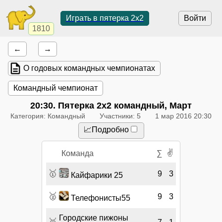
Играть в пятерка 2x2
Войти
1810
←
→
О годовых командных чемпионатах
Командный чемпионат
20:30
. Пятерка 2x2 командный, Март
Категория: Командный
Участники: 5
1 мар 2016 20:30
📈Подробно
✌
Команда
∑
🥇
9
3
Кайфарики 25
🥈
9
3
Телефонисты55
Городские пижоны
🥉