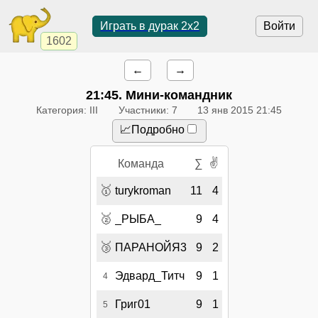
Играть в дурак 2х2
Войти
1602
←
→
21:45
. Мини-командник
Категория: III
Участники: 7
13 янв 2015 21:45
📈Подробно
✌
Команда
∑
🥇
turykroman
11
4
🥈
_РЫБА_
9
4
🥉
ПАРАНОЙЯ3
9
2
Эдвард_Титч
9
1
4
Григ01
9
1
5