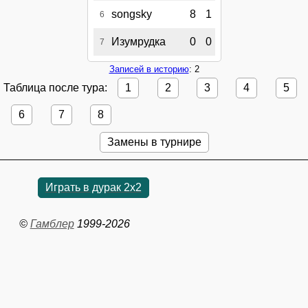
songsky
8
1
6
Изумрудка
0
0
7
Записей в историю
: 2
Таблица после тура:
1
2
3
4
5
6
7
8
Замены в турнире
Играть в дурак 2х2
©
Гамблер
1999-2026