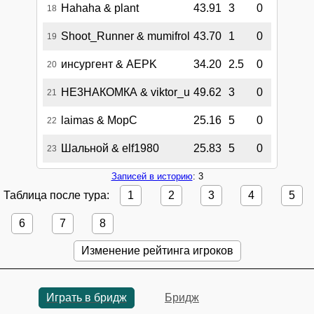
Hahaha & plant
43.91
3
0
18
Shoot_Runner & mumifrol
43.70
1
0
19
инсургент & AEPK
34.20
2.5
0
20
НЕ3НАКОМКА & viktor_u
49.62
3
0
21
laimas & MopC
25.16
5
0
22
Шальной & elf1980
25.83
5
0
23
Записей в историю
: 3
Таблица после тура:
1
2
3
4
5
6
7
8
Изменение рейтинга игроков
Играть в бридж
Бридж