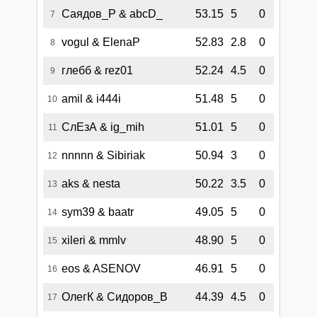
Саядов_Р & abcD_
53.15
5
0
7
vogul & ElenaP
52.83
2.8
0
8
глебб & rez01
52.24
4.5
0
9
amil & i444i
51.48
5
0
10
СлЕзА & ig_mih
51.01
5
0
11
nnnnn & Sibiriak
50.94
3
0
12
aks & nesta
50.22
3.5
0
13
sym39 & baatr
49.05
5
0
14
xileri & mmlv
48.90
5
0
15
eos & ASENOV
46.91
5
0
16
ОлегК & Сидоров_В
44.39
4.5
0
17