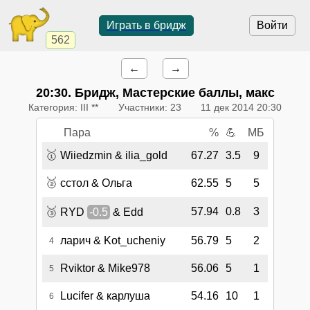
Играть в бридж
Войти
562
←
→
20:30
. Бридж, Мастерские баллы, макс
Категория: III **
Участники: 23
11 дек 2014 20:30
Пара
%
💪
МБ
🥇
Wiiedzmin & ilia_gold
67.27
3.5
9
🥈
сстол & Ольга
62.55
5
5
🥉
57.94
0.8
3
RYD
-0.5
& Edd
ларич & Kot_ucheniy
56.79
5
2
4
Rviktor & Mike978
56.06
5
1
5
Lucifer & карлуша
54.16
10
1
6