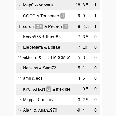
MopC & varvara
18
3.5
1
7
9
0
1
OGGO & Топровер
-1
8
сстол
-0.5
& Рискин
-2
9
-1.3
1
8
Korzh555 & Шахтёр
7
3.5
0
10
Шеремета & Вован
7
10
0
10
viktor_u & НЕ3НАКОМКА
5
3
0
12
Neskins & Sam72
5
1
0
12
amil & eos
4
5
0
14
1
0.5
0
КУСТАНАЙ
-1
& iflexible
15
Мирра & bobrov
-3
2.5
0
16
Ajani & yuran1970
-9
4
0
17