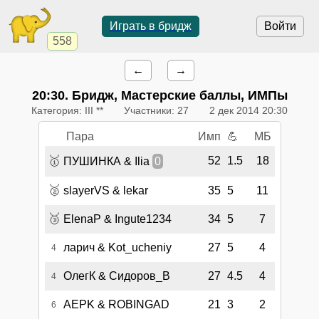
Играть в бридж
Войти
558
←
→
20:30
. Бридж, Мастерские баллы, ИМПы
Категория: III **
Участники: 27
2 дек 2014 20:30
Пара
Имп
💪
МБ
🥇
52
1.5
18
ПУШИНКА & Ilia
0
🥈
slayerVS & lekar
35
5
11
🥉
ElenaP & Ingute1234
34
5
7
ларич & Kot_ucheniy
27
5
4
4
ОлегК & Сидоров_В
27
4.5
4
4
AEPK & ROBINGAD
21
3
2
6