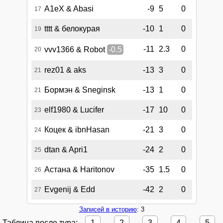
A1eX & Abasi
-9
5
0
17
tttt & белокурая
-10
1
0
19
-11
2.3
0
vvv1366 & Robot
-0.5
20
rez01 & aks
-13
3
0
21
Бормэн & Sneginsk
-13
1
0
21
elf1980 & Lucifer
-17
10
0
23
Коцек & ibnHasan
-21
3
0
24
dtan & Apri1
-24
2
0
25
Астана & Haritonov
-35
1.5
0
26
Evgenij & Edd
-42
2
0
27
Записей в историю
: 3
Таблица после тура:
1
2
3
4
5