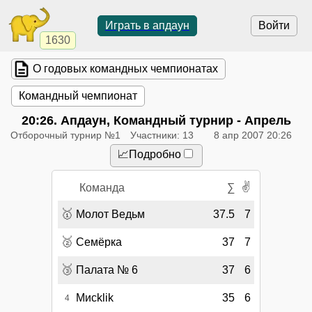
Играть в апдаун
Войти
1630
О годовых командных чемпионатах
Командный чемпионат
20:26
. Апдаун, Командный турнир - Апрель
Отборочный турнир №1
Участники: 13
8 апр 2007 20:26
📈Подробно
✌
Команда
∑
🥇
Молот Ведьм
37.5
7
🥈
Семёрка
37
7
🥉
Палата № 6
37
6
Мисklik
35
6
4