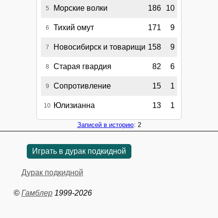
Морские волки
186
10
5
Тихий омут
171
9
6
Новосибирск и товарищи
158
9
7
Старая гвардия
82
6
8
Сопротивление
15
1
9
Юлизианна
13
1
10
Записей в историю
: 2
Играть в дурак подкидной
Дурак подкидной
©
Гамблер
1999-2026