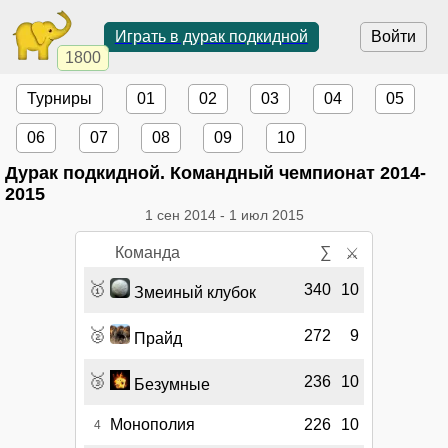
Играть в дурак подкидной
Войти
1800
Турниры
01
02
03
04
05
06
07
08
09
10
Дурак подкидной. Командный чемпионат 2014-
2015
1 сен 2014
-
1 июл 2015
Команда
∑
⚔
🥇
340
10
Змеиный клубок
🥈
272
9
Прайд
🥉
236
10
Безумные
Монополия
226
10
4