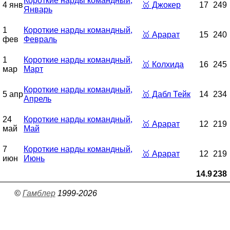
Короткие нарды командный,
4 янв
🥇
Джокер
17
249
Январь
1
Короткие нарды командный,
🥇
Арарат
15
240
фев
Февраль
1
Короткие нарды командный,
🥇
Колхида
16
245
мар
Март
Короткие нарды командный,
5 апр
🥇
Дабл Тейк
14
234
Апрель
24
Короткие нарды командный,
🥇
Арарат
12
219
май
Май
7
Короткие нарды командный,
🥇
Арарат
12
219
июн
Июнь
14.9
238
©
Гамблер
1999-2026