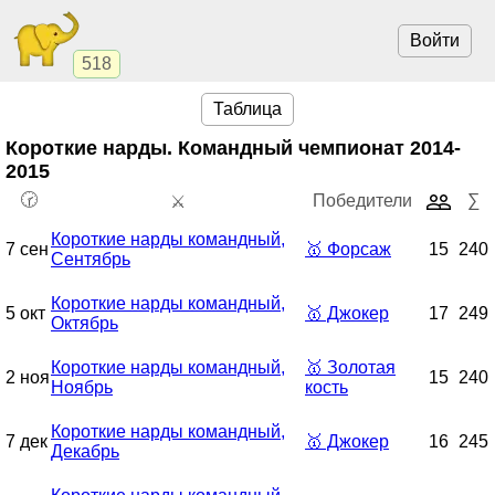
Войти
518
Таблица
Короткие нарды. Командный чемпионат
2014-
2015
🕝
Победители
∑
⚔️
Короткие нарды командный,
7 сен
🥇
Форсаж
15
240
Сентябрь
Короткие нарды командный,
5 окт
🥇
Джокер
17
249
Октябрь
Короткие нарды командный,
🥇
Золотая
2 ноя
15
240
Ноябрь
кость
Короткие нарды командный,
7 дек
🥇
Джокер
16
245
Декабрь