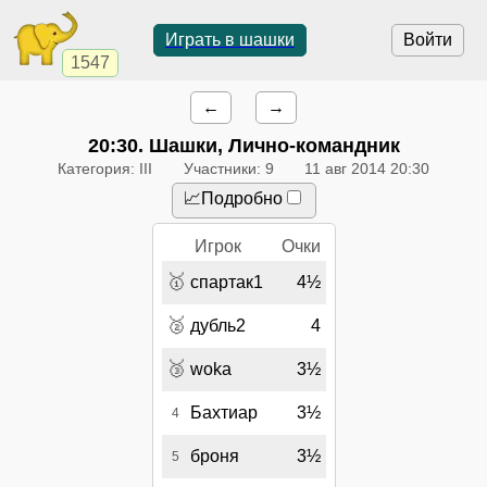
Играть в шашки
Войти
1547
←
→
20:30
. Шашки, Лично-командник
Категория: III
Участники: 9
11 авг 2014 20:30
📈Подробно
Игрок
Очки
🥇
спартак1
4½
🥈
дубль2
4
🥉
woka
3½
Бахтиар
3½
4
броня
3½
5