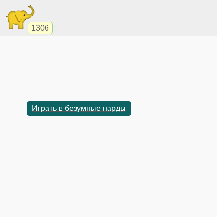
1306
Играть в безумные нарды