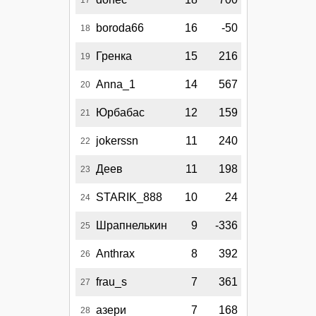
17
boroda66
16
-50
18
Гренка
15
216
19
Anna_1
14
567
20
Юрбабас
12
159
21
jokerssn
11
240
22
Деев
11
198
23
STARIK_888
10
24
24
Шрапнелькин
9
-336
25
Anthrax
8
392
26
frau_s
7
361
27
азери
7
168
28