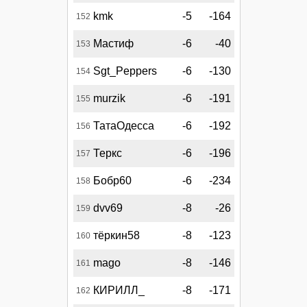
kmk
-5
-164
152
Мастиф
-6
-40
153
Sgt_Peppers
-6
-130
154
murzik
-6
-191
155
ТатаОдесса
-6
-192
156
Теркс
-6
-196
157
Бобр60
-6
-234
158
dvv69
-8
-26
159
тёркин58
-8
-123
160
mago
-8
-146
161
КИРИЛЛ_
-8
-171
162