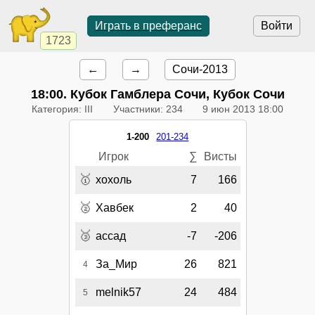
Играть в преферанс
Войти
1723
←
→
Сочи-2013
18:00
. Кубок Гамблера Сочи, Кубок Сочи
Категория: III
Участники: 234
9 июн 2013 18:00
1-200
201-234
Игрок
∑
Висты
🥇
хохоль
7
166
🥈
Хавбек
2
40
🥉
ассад
-7
-206
За_Мир
26
821
4
melnik57
24
484
5