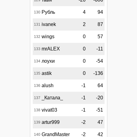
129
Рубль
4
94
130
ivanek
2
87
131
wings
0
57
132
mrALEX
0
-11
133
лоухи
0
-54
134
astik
0
-136
135
alush
-1
64
136
_Катала_
-1
-20
137
vivat03
-1
-51
138
artur999
-2
47
139
GrandMaster
-2
42
140