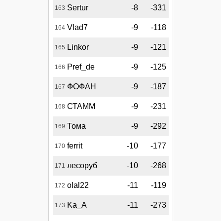
Sertur
-8
-331
163
Vlad7
-9
-118
164
Linkor
-9
-121
165
Pref_de
-9
-125
166
ФОФАН
-9
-187
167
СТАММ
-9
-231
168
Тома
-9
-292
169
ferrit
-10
-177
170
лесоруб
-10
-268
171
olal22
-11
-119
172
Ka_A
-11
-273
173