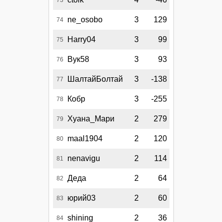
73
ne_osobo
3
129
74
Harry04
3
99
75
Вук58
3
93
76
ШалтайБолтай
3
-138
77
Кобр
3
-255
78
Хуана_Мари
2
279
79
maal1904
2
120
80
nenavigu
2
114
81
Деда
2
64
82
юрий03
2
60
83
shining
2
36
84