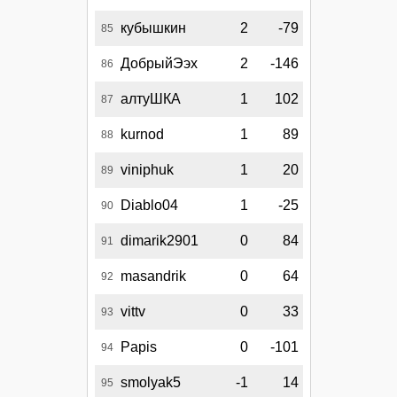
кубышкин
2
-79
85
ДобрыйЭэх
2
-146
86
алтуШКА
1
102
87
kurnod
1
89
88
viniphuk
1
20
89
Diablo04
1
-25
90
dimarik2901
0
84
91
masandrik
0
64
92
vittv
0
33
93
Papis
0
-101
94
smolyak5
-1
14
95