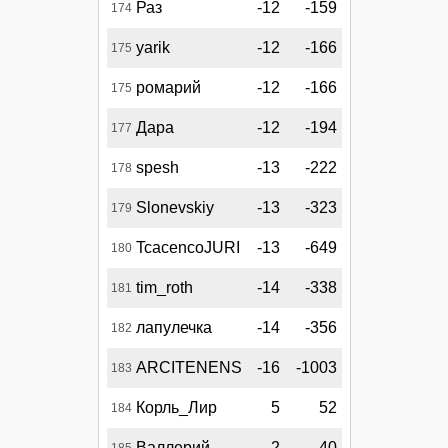
Раз
-12
-159
174
yarik
-12
-166
175
ромарий
-12
-166
175
Дара
-12
-194
177
spesh
-13
-222
178
Slonevskiy
-13
-323
179
TcacencoJURI
-13
-649
180
tim_roth
-14
-338
181
лапулечка
-14
-356
182
ARCITENENS
-16
-1003
183
Корль_Лир
5
52
184
Валлерий
2
40