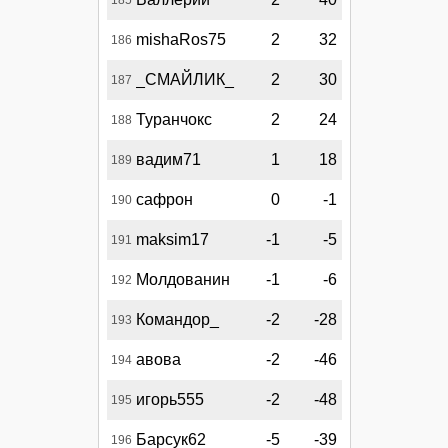
185
mishaRos75
2
32
186
_СМАЙЛИК_
2
30
187
Туранчокс
2
24
188
вадим71
1
18
189
сафрон
0
-1
190
maksim17
-1
-5
191
Молдованин
-1
-6
192
Командор_
-2
-28
193
авова
-2
-46
194
игорь555
-2
-48
195
Барсук62
-5
-39
196