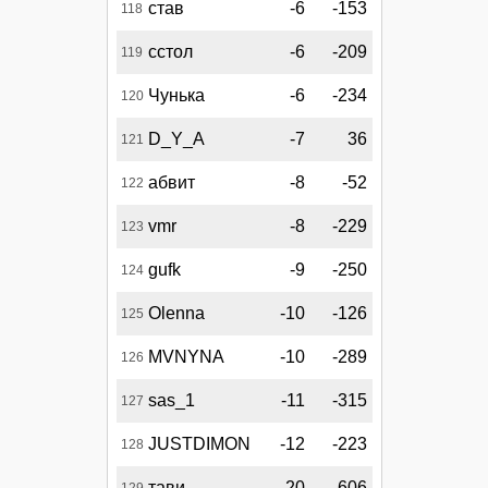
став
-6
-153
118
сстол
-6
-209
119
Чунька
-6
-234
120
D_Y_A
-7
36
121
абвит
-8
-52
122
vmr
-8
-229
123
gufk
-9
-250
124
Olenna
-10
-126
125
MVNYNA
-10
-289
126
sas_1
-11
-315
127
JUSTDIMON
-12
-223
128
тави
-20
-606