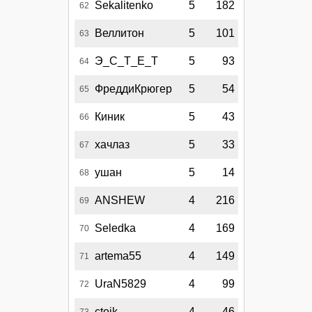
Sekalitenko
5
182
62
Веллитон
5
101
63
Э_С_Т_Е_Т
5
93
64
ФреддиКрюгер
5
54
65
Киник
5
43
66
хачлаз
5
33
67
ушан
5
14
68
ANSHEW
4
216
69
Seledka
4
169
70
artema55
4
149
71
UraN5829
4
99
72
ctoik
4
-46