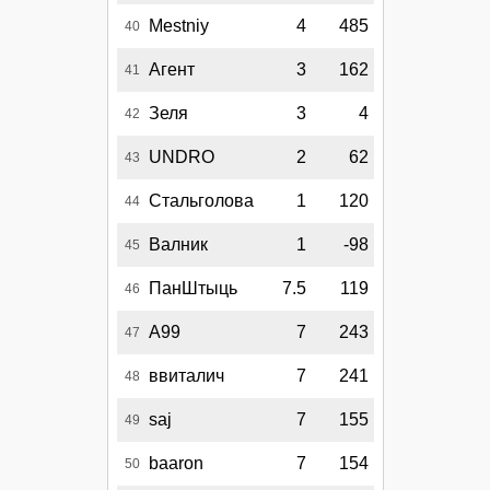
Mestniy
4
485
40
Агент
3
162
41
Зеля
3
4
42
UNDRO
2
62
43
Стальголова
1
120
44
Валник
1
-98
45
ПанШтыць
7.5
119
46
А99
7
243
47
ввиталич
7
241
48
saj
7
155
49
baaron
7
154
50