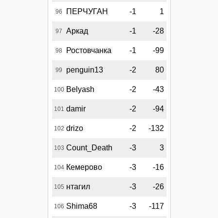
ПЕРЧУГАН
-1
1
96
Аркад
-1
-28
97
Ростовчанка
-1
-99
98
penguin13
-2
80
99
Belyash
-2
-43
100
damir
-2
-94
101
drizo
-2
-132
102
Count_Death
-3
3
103
Кемерово
-3
-16
104
нтагил
-3
-26
105
Shima68
-3
-117
106