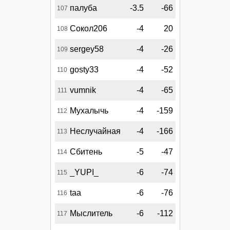
палуба
-3.5
-66
107
Сокол206
-4
20
108
sergey58
-4
-26
109
gosty33
-4
-52
110
vumnik
-4
-65
111
Мухалычь
-4
-159
112
Неслучайная
-4
-166
113
Сбитень
-5
-47
114
_YUPI_
-6
-74
115
taa
-6
-76
116
Мыслитель
-6
-112
117