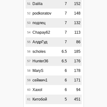
Dalila
7
152
51
podkoratov
7
148
52
подлец
7
132
53
Chapay62
7
113
54
АлдрГуд
7
86
55
scholes
6.5
185
56
Hunter36
6.5
176
57
MaryS
6
178
58
сеймич1
6
171
59
Xaxol
6
94
60
Китобой
5
451
61