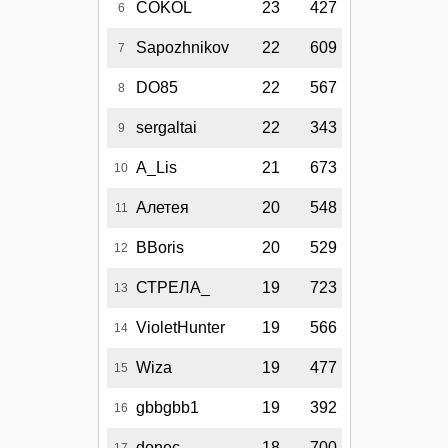
COKOL
23
427
6
Sapozhnikov
22
609
7
DO85
22
567
8
sergaltai
22
343
9
A_Lis
21
673
10
Алетея
20
548
11
BBoris
20
529
12
СТРЕЛА_
19
723
13
VioletHunter
19
566
14
Wiza
19
477
15
gbbgbb1
19
392
16
donec
18
700