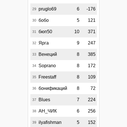
pruglo69
6
-176
29
бобо
5
121
30
бюп50
10
371
31
Ярга
9
247
32
Венеций
8
385
33
Soprano
8
172
34
Freestaff
8
109
35
бонификаций
8
72
36
Blues
7
224
37
АН_ЧИК
6
256
38
ilyafishman
5
152
39