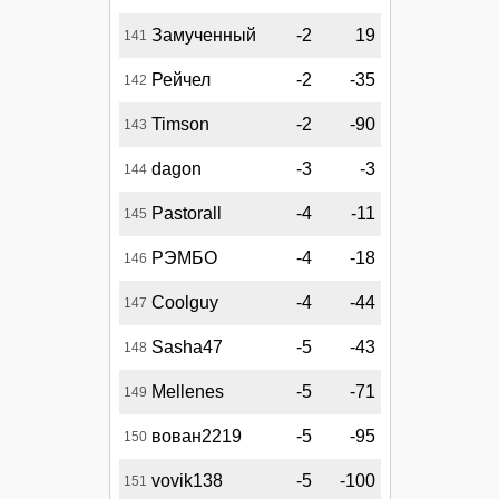
Замученный
-2
19
141
Рейчел
-2
-35
142
Timson
-2
-90
143
dagon
-3
-3
144
Pastorall
-4
-11
145
РЭМБО
-4
-18
146
Coolguy
-4
-44
147
Sasha47
-5
-43
148
Mellenes
-5
-71
149
вован2219
-5
-95
150
vovik138
-5
-100
151