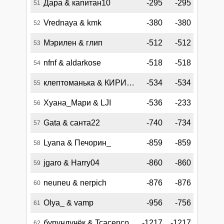
Дара & капитан10
-295
-295
51
Vrednaya & kmk
-380
-380
52
Мэрилен & глип
-512
-512
53
nfnf & aldarkose
-518
-518
54
клептоманька & КИРИЛЛ_
-534
-534
55
Хуана_Мари & LJI
-536
-233
56
Gata & санта22
-740
-734
57
Lyana & Печорин_
-859
-859
58
jgaro & Harry04
-860
-860
59
neuneu & nerpich
-876
-876
60
Olya_ & vamp
-956
-756
61
бурундучёк & TcacencoJURI
-1217
-1217
62