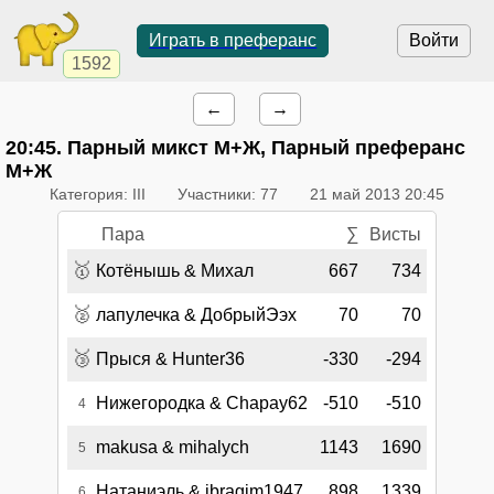
Играть в преферанс
Войти
1592
←
→
20:45
. Парный микст М+Ж, Парный преферанс
М+Ж
Категория: III
Участники: 77
21 май 2013 20:45
Пара
∑
Висты
🥇
Котёнышь & Михал
667
734
🥈
лапулечка & ДобрыйЭэх
70
70
🥉
Прыся & Hunter36
-330
-294
Нижегородка & Chapay62
-510
-510
4
makusa & mihalych
1143
1690
5
Натаниэль & ibragim1947
898
1339
6