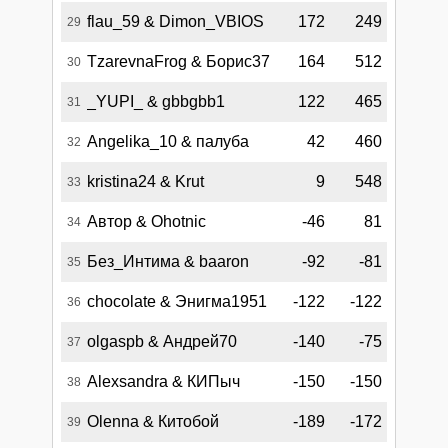
flau_59 & Dimon_VBIOS
172
249
29
TzarevnaFrog & Борис37
164
512
30
_YUPI_ & gbbgbb1
122
465
31
Angelika_10 & палуба
42
460
32
kristina24 & Krut
9
548
33
Автор & Ohotnic
-46
81
34
Без_Интима & baaron
-92
-81
35
chocolate & Энигма1951
-122
-122
36
olgaspb & Андрей70
-140
-75
37
Alexsandra & КИПыч
-150
-150
38
Olenna & Китобой
-189
-172
39