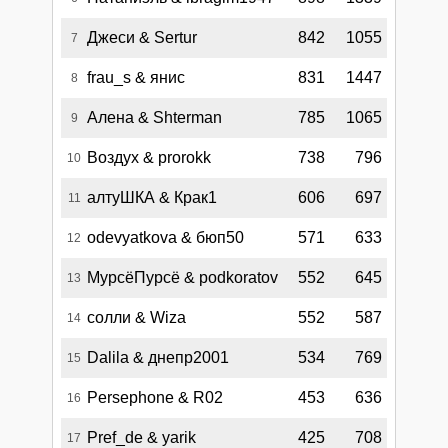
Джеси & Sertur
842
1055
7
frau_s & янис
831
1447
8
Алена & Shterman
785
1065
9
Воздух & prorokk
738
796
10
алтуШКА & Крак1
606
697
11
odevyatkova & бюп50
571
633
12
МурсёПурсё & podkoratov
552
645
13
солли & Wiza
552
587
14
Dalila & днепр2001
534
769
15
Persephone & R02
453
636
16
Pref_de & yarik
425
708
17