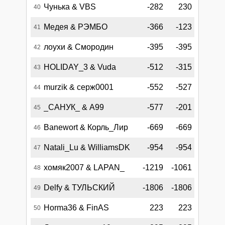
Чунька & VBS
-282
230
40
Медея & РЭМБО
-366
-123
41
лоухи & Смородин
-395
-395
42
HOLIDAY_3 & Vuda
-512
-315
43
murzik & серж0001
-552
-527
44
_САНУК_ & А99
-577
-201
45
Banewort & Корль_Лир
-669
-669
46
Natali_Lu & WilliamsDK
-954
-954
47
хомяк2007 & LAPAN_
-1219
-1061
48
Delfy & ТУЛЬСКИЙ
-1806
-1806
49
Horma36 & FinAS
223
223
50