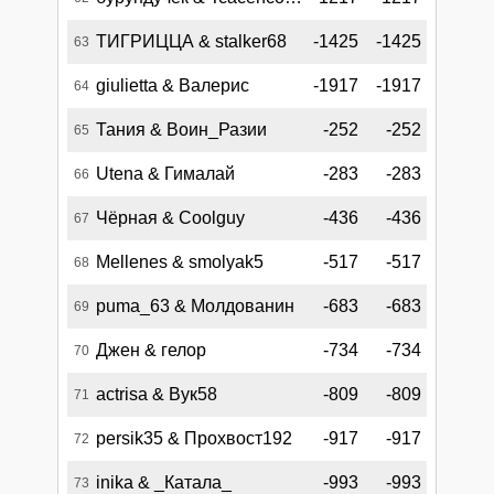
ТИГРИЦЦА & stalker68
-1425
-1425
63
giulietta & Валерис
-1917
-1917
64
Тания & Воин_Разии
-252
-252
65
Utena & Гималай
-283
-283
66
Чёрная & Coolguy
-436
-436
67
Mellenes & smolyak5
-517
-517
68
puma_63 & Молдованин
-683
-683
69
Джен & гелор
-734
-734
70
actrisa & Вук58
-809
-809
71
persik35 & Прохвост192
-917
-917
72
inika & _Катала_
-993
-993
73