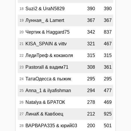
Suzi2 & UraN5829
390
390
18
Лунная_ & Lamert
367
367
19
Чертик & Haggard75
342
837
20
KISA_SPAIN & vittv
321
467
21
ЛедиТреф & кокаколя
315
315
22
Pastorall & вадим71
308
361
23
ТатаОдесса & пыжик
295
295
24
Anna_1 & ilyafishman
294
477
25
Natalya & БРАТОК
278
469
26
ЛинаК & Кавбоец
212
925
27
ВАРВАРА335 & юрий03
200
501
28