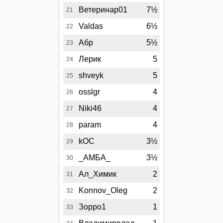
Ветеринар01
7½
21
Valdas
6½
22
Абр
5½
23
Лерик
5
24
shveyk
5
25
osslgr
4
26
Niki46
4
27
param
4
28
kOC
3½
29
_АМБА_
3½
30
Ал_Химик
2
31
Konnov_Oleg
2
32
Зорро1
1
33