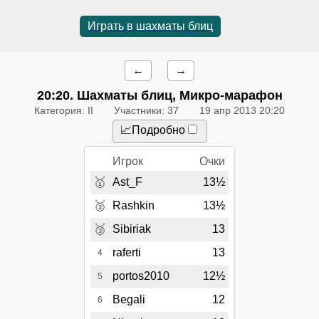
Играть в шахматы блиц
←
→
20:20
. Шахматы блиц, Микро-марафон
Категория: II
Участники: 37
19 апр 2013 20:20
📈Подробно
Игрок
Очки
🥇
Ast_F
13½
🥈
Rashkin
13½
🥉
Sibiriak
13
raferti
13
4
portos2010
12½
5
Begali
12
6