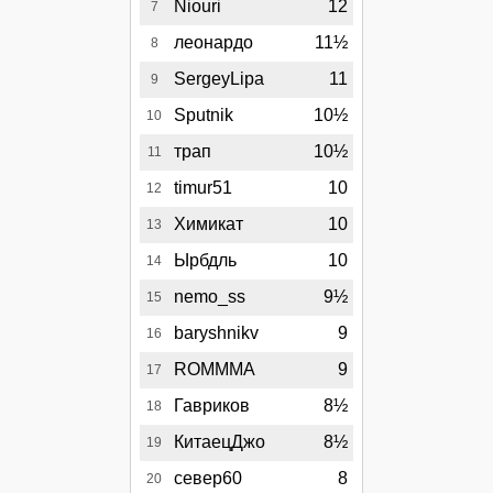
Niouri
12
7
леонардо
11½
8
SergeyLipa
11
9
Sputnik
10½
10
трап
10½
11
timur51
10
12
Химикат
10
13
Ырбдль
10
14
nemo_ss
9½
15
baryshnikv
9
16
ROMMMA
9
17
Гавриков
8½
18
КитаецДжо
8½
19
север60
8
20