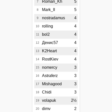
Roman_Kh
5
7
Mark_II
5
8
nostradamus
4
9
rolling
4
10
bol2
4
11
Денис57
4
12
K2Heart
4
13
RostKiev
4
14
nomercy
3
15
Astraferz
3
16
Mishagood
3
17
Chidi
3
18
volapuk
2½
19
dimv
2
20