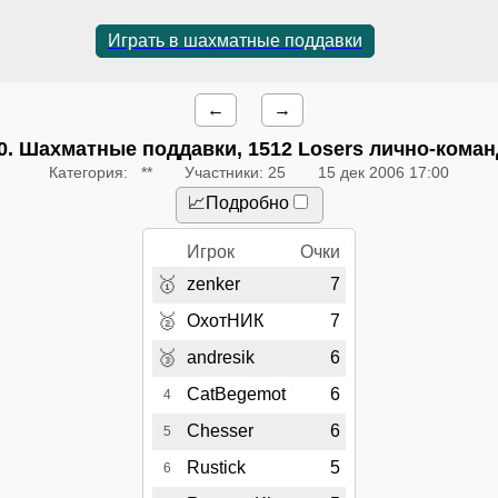
Играть в шахматные поддавки
←
→
0
. Шахматные поддавки, 1512 Losers лично-кома
Категория: **
Участники: 25
15 дек 2006 17:00
📈Подробно
Игрок
Очки
🥇
zenker
7
🥈
ОхотНИК
7
🥉
andresik
6
CatBegemot
6
4
Chesser
6
5
Rustick
5
6