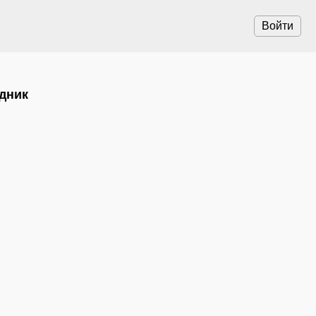
Войти
ндник