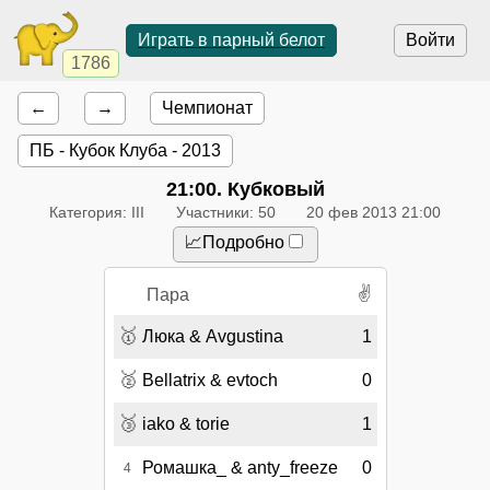
Играть в парный белот
Войти
1786
←
→
Чемпионат
ПБ - Кубок Клуба - 2013
21:00
. Кубковый
Категория: III
Участники: 50
20 фев 2013 21:00
📈Подробно
✌
Пара
🥇
Люка & Avgustina
1
🥈
Bellatrix & evtoch
0
🥉
iako & torie
1
Ромашка_ & anty_freeze
0
4