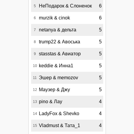
НеПодарок & Слоненок
6
5
murzik & cinok
6
6
netanya & дельта
5
7
trump22 & Авоська
5
8
stasstas & Авиатор
5
9
keddie & Инна1
5
10
Эшер & memozov
5
11
Маузер & Джу
5
12
pino & Лау
4
13
LadyFox & Shevko
4
14
Vladmust & Тата_1
4
15