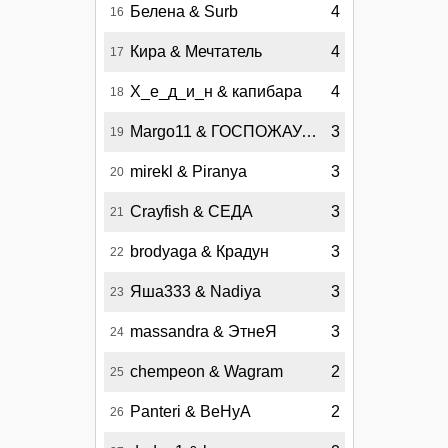
Белена & Surb
4
16
Кира & Мечтатель
4
17
Х_е_д_и_н & капибара
4
18
Margo11 & ГОСПОЖАУДАЧА
3
19
mirekl & Piranya
3
20
Crayfish & СЕДА
3
21
brodyaga & Крадун
3
22
Яша333 & Nadiya
3
23
massandra & ЭтнеЯ
3
24
chempeon & Wagram
2
25
Panteri & BeHyA
2
26