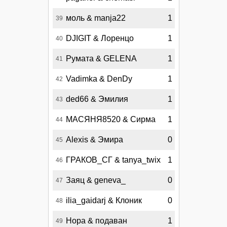
моль & manja22
1
39
DJIGIT & Лоренцо
1
40
Румата & GELENA
1
41
Vadimka & DenDy
1
42
ded66 & Эмилия
1
43
МАСЯНЯ8520 & Сирма
1
44
Alexis & Эмира
0
45
ГРАКОВ_СГ & tanya_twix
1
46
Заяц & geneva_
0
47
ilia_gaidarj & Клоник
0
48
Нора & подаван
1
49