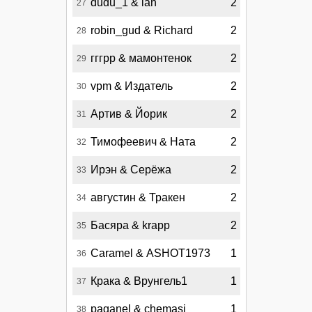
dudu_1 & lan
2
27
robin_gud & Richard
2
28
гггрр & мамонтенок
2
29
vpm & Издатель
2
30
Артив & Йорик
2
31
Тимофеевич & Ната
2
32
Ирэн & Серёжа
2
33
августин & Тракен
2
34
Басяра & krapp
2
35
Caramel & ASHOT1973
1
36
Крака & Врунгель1
1
37
paganel & chemasi
1
38