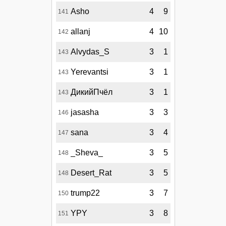
Asho
4
9
141
allanj
4
10
142
Alvydas_S
3
1
143
Yerevantsi
3
1
143
ДикийПчёл
3
1
143
jasasha
3
3
146
sana
3
4
147
_Sheva_
3
5
148
Desert_Rat
3
5
148
trump22
3
7
150
YPY
3
8
151