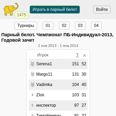
Играть в парный белот
Войти
1475
Турниры
01
02
03
04
Парный белот. Чемпионат ПБ-Индивидуал-2013,
Годовой зачет
1 янв 2013
-
1 янв 2014
Игрок
∑
⚔
🥇
Serena1
151
52
🥈
Margo11
131
30
🥉
Vadimka
104
40
Zloii
103
31
4
инспектор
97
27
5
Тимофеевич
91
32
6