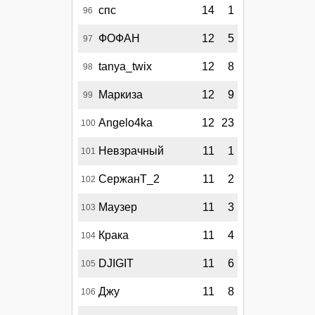
спс
14
1
96
ФОФАН
12
5
97
tanya_twix
12
8
98
Маркиза
12
9
99
Angelo4ka
12
23
100
Невзрачный
11
1
101
СержанТ_2
11
2
102
Маузер
11
3
103
Крака
11
4
104
DJIGIT
11
6
105
Джу
11
8
106