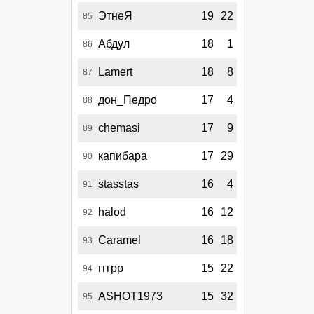
ЭтнеЯ
19
22
85
Абдул
18
1
86
Lamert
18
8
87
дон_Педро
17
4
88
chemasi
17
9
89
капибара
17
29
90
stasstas
16
4
91
halod
16
12
92
Caramel
16
18
93
гггрр
15
22
94
ASHOT1973
15
32
95