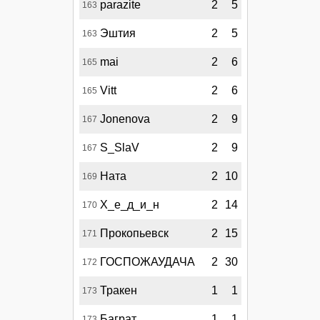
parazite
2
5
163
Эштия
2
5
163
mai
2
6
165
Vitt
2
6
165
Jonenova
2
9
167
S_SlaV
2
9
167
Ната
2
10
169
Х_е_д_и_н
2
14
170
Прокопьевск
2
15
171
ГОСПОЖАУДАЧА
2
30
172
Тракен
1
1
173
Баграт
1
1
173