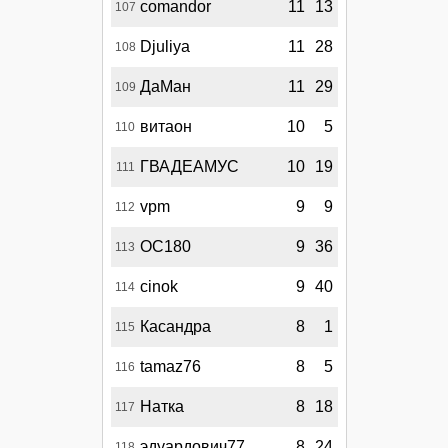
comandor
11
13
107
Djuliya
11
28
108
ДаМан
11
29
109
витаон
10
5
110
ГВАДЕАМУС
10
19
111
vpm
9
9
112
OC180
9
36
113
cinok
9
40
114
Касандра
8
1
115
tamaz76
8
5
116
Натка
8
18
117
эдуардович77
8
24
118