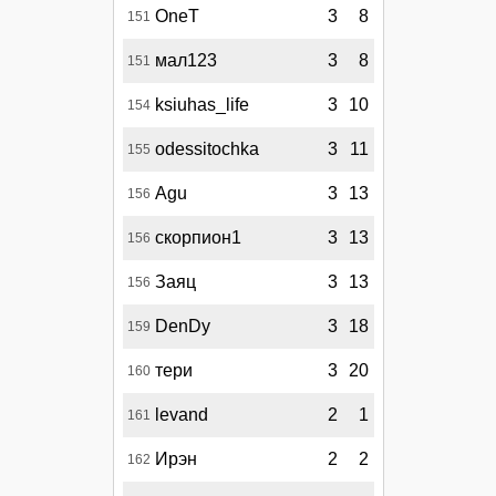
OneT
3
8
151
мал123
3
8
151
ksiuhas_life
3
10
154
odessitochka
3
11
155
Agu
3
13
156
скорпион1
3
13
156
Заяц
3
13
156
DenDy
3
18
159
тери
3
20
160
levand
2
1
161
Ирэн
2
2
162