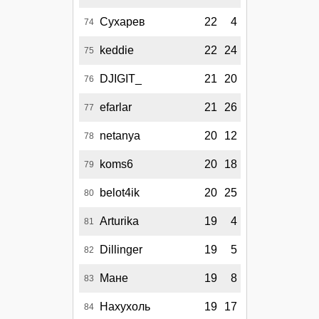
Сухарев
22
4
74
keddie
22
24
75
DJIGIT_
21
20
76
efarlar
21
26
77
netanya
20
12
78
koms6
20
18
79
belot4ik
20
25
80
Arturika
19
4
81
Dillinger
19
5
82
Мане
19
8
83
Нахухоль
19
17
84