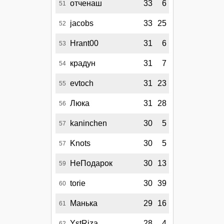
отченаш
33
6
51
jacobs
33
25
52
Hrant00
31
6
53
крадун
31
7
54
evtoch
31
23
55
Люка
31
28
56
kaninchen
30
5
57
Knots
30
5
57
НеПодарок
30
13
59
torie
30
39
60
Манька
29
16
61
YstRiza
28
4
62