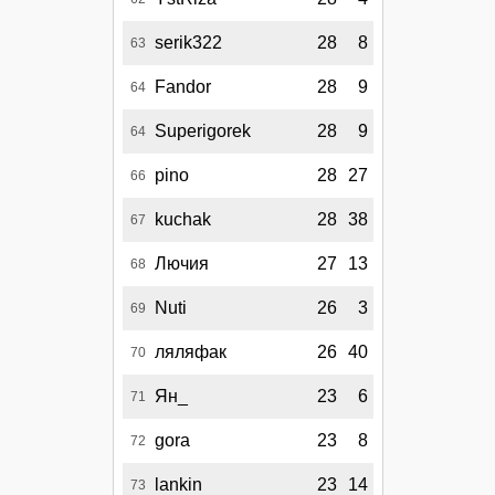
serik322
28
8
63
Fandor
28
9
64
Superigorek
28
9
64
pino
28
27
66
kuchak
28
38
67
Лючия
27
13
68
Nuti
26
3
69
ляляфак
26
40
70
Ян_
23
6
71
gora
23
8
72
lankin
23
14
73