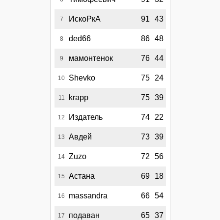
ИскоРкА
91
43
7
ded66
86
48
8
мамонтенок
76
44
9
Shevko
75
24
10
krapp
75
39
11
Издатель
74
22
12
Авдей
73
39
13
Zuzo
72
56
14
Астана
69
18
15
massandra
66
54
16
подаван
65
37
17