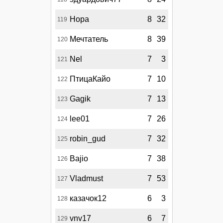
Нора
8
32
119
Мечтатель
8
39
120
Nel
7
3
121
ПтицаКайо
7
10
122
Gagik
7
13
123
lee01
7
26
124
robin_gud
7
32
125
Bajio
7
38
126
Vladmust
7
53
127
казачок12
6
3
128
vnv17
6
7
129