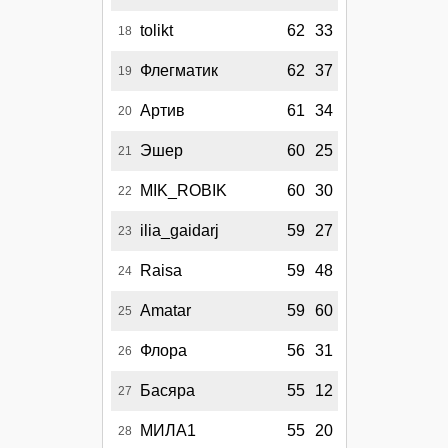
tolikt
62
33
18
Флегматик
62
37
19
Артив
61
34
20
Эшер
60
25
21
MIK_ROBIK
60
30
22
ilia_gaidarj
59
27
23
Raisa
59
48
24
Amatar
59
60
25
Флора
56
31
26
Басяра
55
12
27
МИЛА1
55
20
28