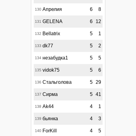
Апрелия
6
8
130
GELENA
6
12
131
Bellatrix
5
1
132
dk77
5
2
133
незабудка1
5
5
134
vidok75
5
6
135
Стальголова
5
29
136
Сирма
5
41
137
Ak44
4
1
138
бьянка
4
3
139
ForKill
4
5
140