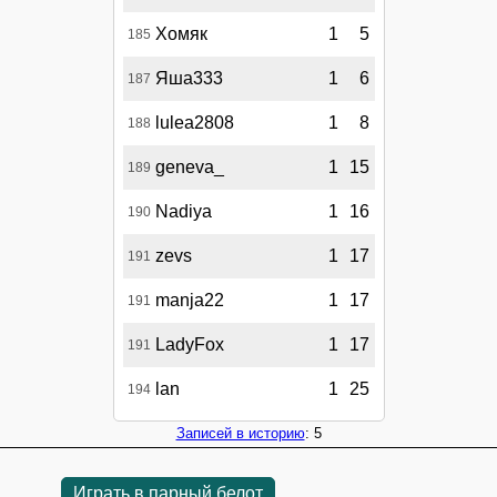
Хомяк
1
5
185
Яша333
1
6
187
lulea2808
1
8
188
geneva_
1
15
189
Nadiya
1
16
190
zevs
1
17
191
manja22
1
17
191
LadyFox
1
17
191
lan
1
25
194
Записей в историю
: 5
Играть в парный белот