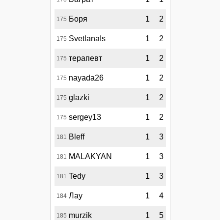
Боря
1
2
175
SvetlanaIs
1
2
175
терапевт
1
2
175
nayada26
1
2
175
glazki
1
2
175
sergey13
1
2
175
Bleff
1
3
181
MALAKYAN
1
3
181
Tedy
1
3
181
Лау
1
4
184
murzik
1
5
185