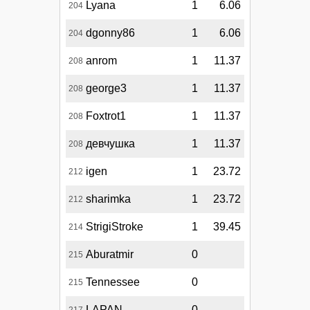
Lyana
1
6.06
204
dgonny86
1
6.06
204
anrom
1
11.37
208
george3
1
11.37
208
Foxtrot1
1
11.37
208
девчушка
1
11.37
208
igen
1
23.72
212
sharimka
1
23.72
212
StrigiStroke
1
39.45
214
Aburatmir
0
215
Tennessee
0
215
LAPAN_
0