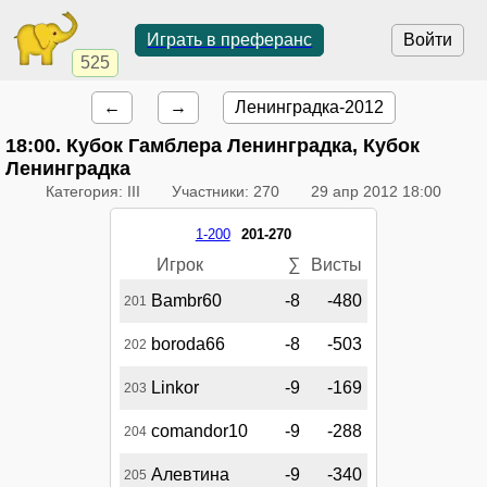
Играть в преферанс
Войти
525
←
→
Ленинградка-2012
18:00
. Кубок Гамблера Ленинградка, Кубок
Ленинградка
Категория: III
Участники: 270
29 апр 2012 18:00
1-200
201-270
Игрок
∑
Висты
Bambr60
-8
-480
201
boroda66
-8
-503
202
Linkor
-9
-169
203
comandor10
-9
-288
204
Алевтина
-9
-340
205