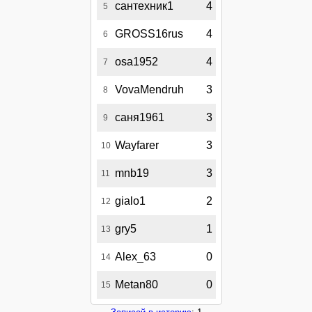
сантехник1
4
5
GROSS16rus
4
6
osa1952
4
7
VovaMendruh
3
8
саня1961
3
9
Wayfarer
3
10
mnb19
3
11
gialo1
2
12
gry5
1
13
Alex_63
0
14
Metan80
0
15