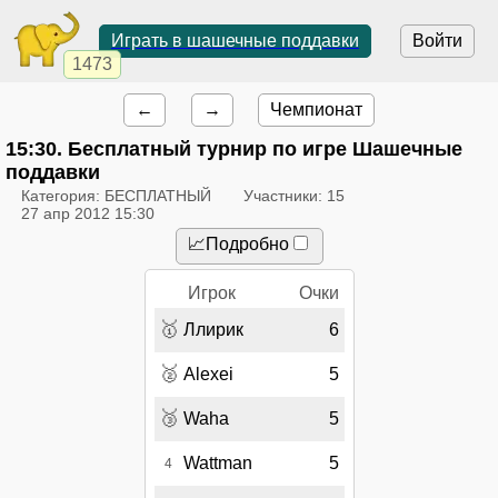
Играть в шашечные поддавки
Войти
1473
←
→
Чемпионат
15:30
. Бесплатный турнир по игре Шашечные
поддавки
Категория: БЕСПЛАТНЫЙ
Участники: 15
27 апр 2012 15:30
📈Подробно
Игрок
Очки
🥇
Ллирик
6
🥈
Alexei
5
🥉
Waha
5
Wattman
5
4