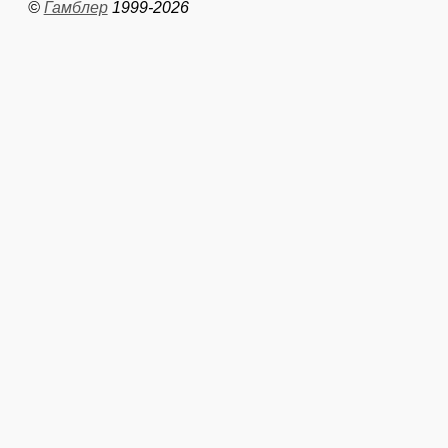
©
Гамблер
1999-2026