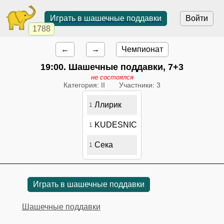
Играть в шашечные поддавки
Войти
1788
←
→
Чемпионат
19:00
. Шашечные поддавки, 7+3
не состоялся
Категория: II
Участники: 3
Ллирик
1
KUDESNIC
1
Сека
1
Играть в шашечные поддавки
Шашечные поддавки