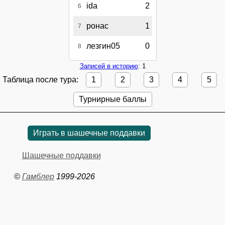
ida
2
6
ронас
1
7
лезгин05
0
8
Записей в историю
: 1
Таблица после тура:
1
2
3
4
5
Турнирные баллы
Играть в шашечные поддавки
Шашечные поддавки
©
Гамблер
1999-2026