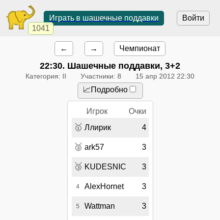
Играть в шашечные поддавки
Войти
1041
←
→
Чемпионат
22:30
. Шашечные поддавки, 3+2
Категория: II
Участники: 8
15 апр 2012 22:30
📈Подробно
Игрок
Очки
🥇
Ллирик
4
🥈
ark57
3
🥉
KUDESNIC
3
AlexHornet
3
4
Wattman
3
5