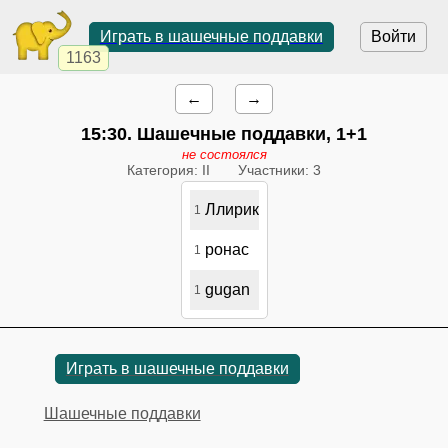
Играть в шашечные поддавки
Войти
1163
←
→
15:30
. Шашечные поддавки, 1+1
не состоялся
Категория: II
Участники: 3
Ллирик
1
ронас
1
gugan
1
Играть в шашечные поддавки
Шашечные поддавки