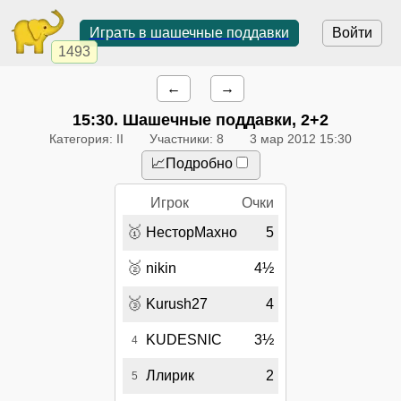
Играть в шашечные поддавки
Войти
1493
←
→
15:30
. Шашечные поддавки, 2+2
Категория: II
Участники: 8
3 мар 2012 15:30
📈Подробно
Игрок
Очки
🥇
НесторМахно
5
🥈
nikin
4½
🥉
Kurush27
4
KUDESNIC
3½
4
Ллирик
2
5