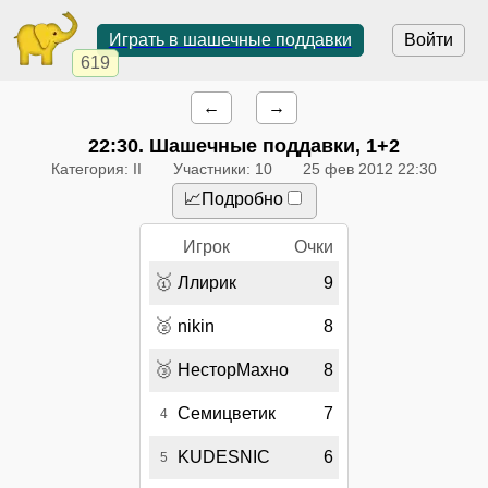
Играть в шашечные поддавки
Войти
619
←
→
22:30
. Шашечные поддавки, 1+2
Категория: II
Участники: 10
25 фев 2012 22:30
📈Подробно
Игрок
Очки
🥇
Ллирик
9
🥈
nikin
8
🥉
НесторМахно
8
Семицветик
7
4
KUDESNIC
6
5