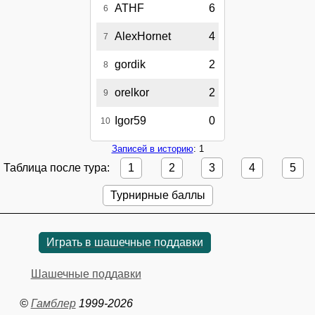
ATHF
6
6
AlexHornet
4
7
gordik
2
8
orelkor
2
9
Igor59
0
10
Записей в историю
: 1
Таблица после тура:
1
2
3
4
5
Турнирные баллы
Играть в шашечные поддавки
Шашечные поддавки
©
Гамблер
1999-2026