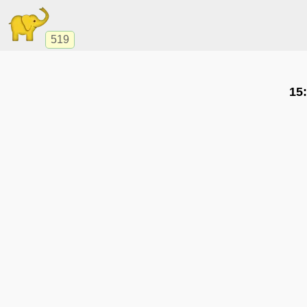
519
15