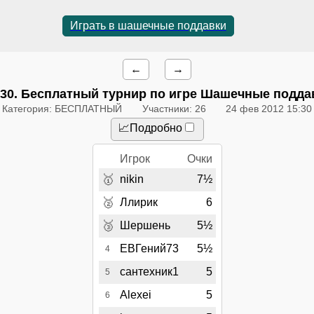
Играть в шашечные поддавки
←
→
:30
. Бесплатный турнир по игре Шашечные подда
Категория: БЕСПЛАТНЫЙ
Участники: 26
24 фев 2012 15:30
📈Подробно
Игрок
Очки
🥇
nikin
7½
🥈
Ллирик
6
🥉
Шершень
5½
ЕВГений73
5½
4
сантехник1
5
5
Alexei
5
6