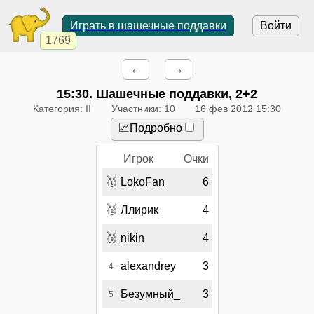
Играть в шашечные поддавки
Войти
1769
←
→
15:30
. Шашечные поддавки, 2+2
Категория: II
Участники: 10
16 фев 2012 15:30
📈Подробно
Игрок
Очки
🥇
LokoFan
6
🥈
Ллирик
4
🥉
nikin
4
alexandrey
3
4
Безумный_
3
5