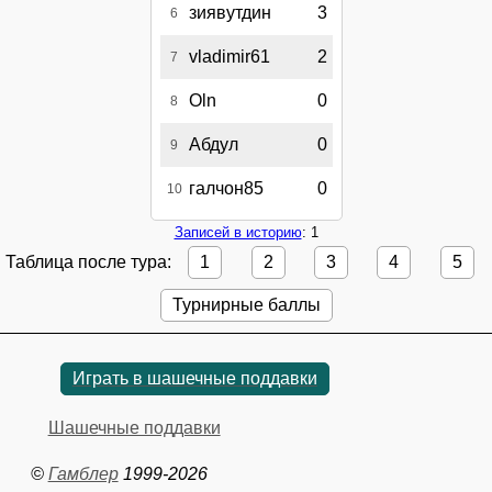
зиявутдин
3
6
vladimir61
2
7
Oln
0
8
Абдул
0
9
галчон85
0
10
Записей в историю
: 1
Таблица после тура:
1
2
3
4
5
Турнирные баллы
Играть в шашечные поддавки
Шашечные поддавки
©
Гамблер
1999-2026