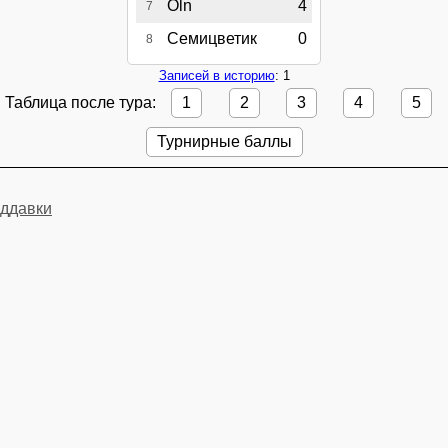
Oln
4
7
Семицветик
0
8
Записей в историю
: 1
Таблица после тура:
1
2
3
4
5
Турнирные баллы
ддавки