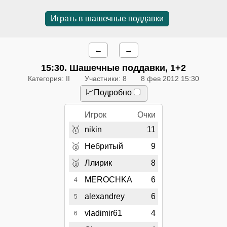
Играть в шашечные поддавки
←
→
15:30
. Шашечные поддавки, 1+2
Категория: II
Участники: 8
8 фев 2012 15:30
📈Подробно
Игрок
Очки
🥇
nikin
11
🥈
Небритый
9
🥉
Ллирик
8
MEROCHKA
6
4
alexandrey
6
5
vladimir61
4
6