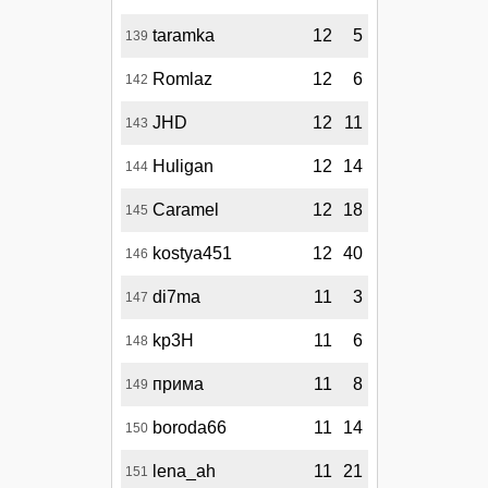
taramka
12
5
139
Romlaz
12
6
142
JHD
12
11
143
Huligan
12
14
144
Caramel
12
18
145
kostya451
12
40
146
di7ma
11
3
147
kp3H
11
6
148
прима
11
8
149
boroda66
11
14
150
lena_ah
11
21
151