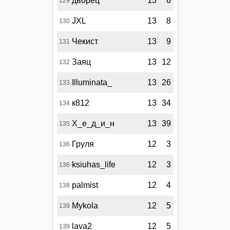
дворец
13
6
129
JXL
13
8
130
Чекист
13
9
131
Заяц
13
12
132
Illuminata_
13
26
133
к812
13
34
134
Х_е_д_и_н
13
39
135
Груля
12
3
136
ksiuhas_life
12
3
136
palmist
12
4
138
Mykola
12
5
139
lava2
12
5
139