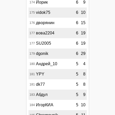
Йорик
6
9
174
vidok75
6
10
175
дворянин
6
15
176
вова2204
6
19
177
SU2005
6
19
177
dgonik
6
29
179
Андрей_10
5
4
180
YPY
5
8
181
dk77
5
8
181
Абдул
5
9
183
ИгорКИА
5
10
184