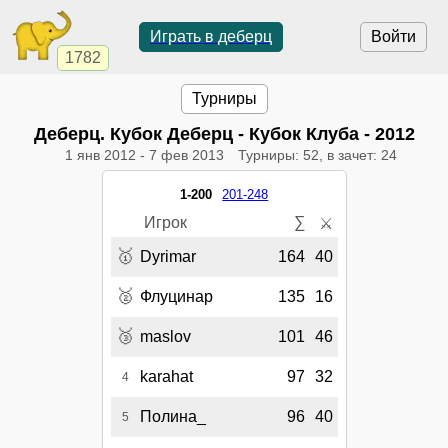
Играть в деберц
Войти
1782
Турниры
Деберц. Кубок Деберц - Кубок Клуба - 2012
1 янв 2012
-
7 фев 2013
Турниры: 52, в зачет: 24
1-200
201-248
Игрок
∑
⚔
🥇
Dyrimar
164
40
🥈
Флуцинар
135
16
🥉
maslov
101
46
karahat
97
32
4
Полина_
96
40
5