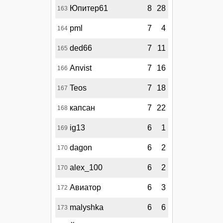
Юпитер61
8
28
163
pml
7
4
164
ded66
7
11
165
Anvist
7
16
166
Teos
7
18
167
капсан
7
22
168
ig13
6
1
169
dagon
6
2
170
alex_100
6
2
170
Авиатор
6
3
172
malyshka
6
6
173