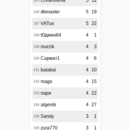
Chramovnik
5
11
185
dbmaster
5
19
186
VATus
5
22
187
Юджин64
4
1
188
murzik
4
3
189
Сармат1
4
6
190
balabai
4
10
191
mago
4
15
192
пари
4
22
193
algenib
4
27
194
Sandy
3
1
195
zura770
3
1
195