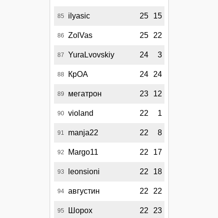
ilyasic
25
15
85
ZolVas
25
22
86
YuraLvovskiy
24
3
87
КрОА
24
24
88
мегатрон
23
12
89
violand
22
1
90
manja22
22
8
91
Margo11
22
17
92
leonsioni
22
18
93
августин
22
22
94
Шорох
22
23
95