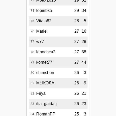
Моня2010
29
31
73
topiribka
29
34
74
Vitala82
28
5
75
Marie
27
16
76
w77
27
28
77
lenochca2
27
38
78
kornet77
27
44
79
shimshon
26
3
80
МЫКОЛА
26
9
81
Feya
26
21
82
ilia_gaidarj
26
23
83
RomanPP
25
3
84