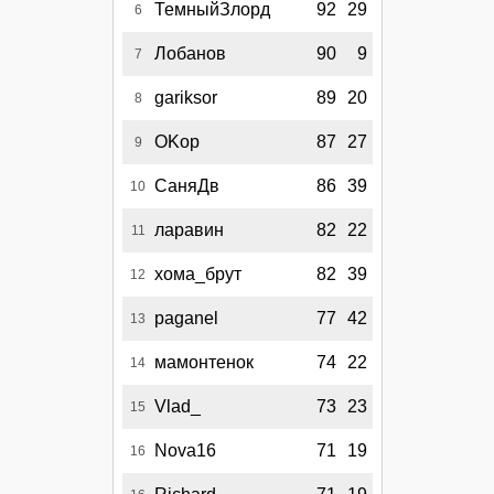
ТемныйЗлорд
92
29
6
Лобанов
90
9
7
gariksor
89
20
8
OKop
87
27
9
СаняДв
86
39
10
ларавин
82
22
11
хома_брут
82
39
12
paganel
77
42
13
мамонтенок
74
22
14
Vlad_
73
23
15
Nova16
71
19
16