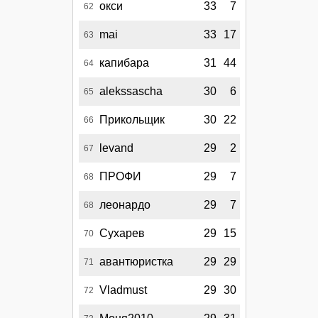
окси
33
7
62
mai
33
17
63
капибара
31
44
64
alekssascha
30
6
65
Прикольщик
30
22
66
levand
29
2
67
ПРОФИ
29
7
68
леонардо
29
7
68
Сухарев
29
15
70
авантюристка
29
29
71
Vladmust
29
30
72