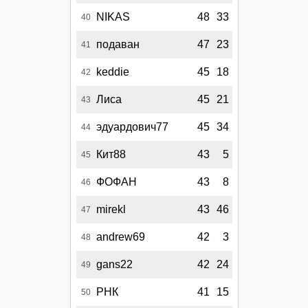
NIKAS
48
33
40
подаван
47
23
41
keddie
45
18
42
Лиса
45
21
43
эдуардович77
45
34
44
Кит88
43
5
45
ФОФАН
43
8
46
mirekl
43
46
47
andrew69
42
3
48
gans22
42
24
49
РНК
41
15
50