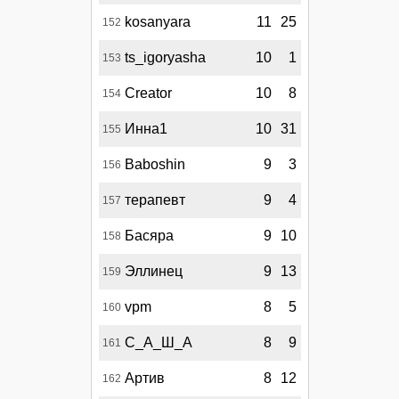
kosanyara
11
25
152
ts_igoryasha
10
1
153
Creator
10
8
154
Инна1
10
31
155
Baboshin
9
3
156
терапевт
9
4
157
Басяра
9
10
158
Эллинец
9
13
159
vpm
8
5
160
С_А_Ш_А
8
9
161
Артив
8
12
162