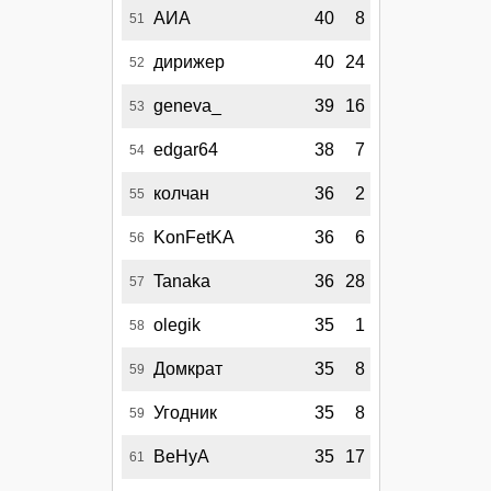
АИА
40
8
51
дирижер
40
24
52
geneva_
39
16
53
edgar64
38
7
54
колчан
36
2
55
KonFetKA
36
6
56
Tanaka
36
28
57
olegik
35
1
58
Домкрат
35
8
59
Угодник
35
8
59
BeHyA
35
17
61