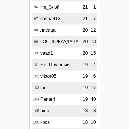
Не_Злой
21
1
96
sasha412
21
7
97
лисица
20
12
98
ГОСПОЖАУДАЧА
20
13
99
vaad1
20
15
100
Не_Прушный
19
4
101
viktor05
19
6
102
lan
19
17
103
Panteri
19
40
104
pino
18
8
105
кроз
18
10
106