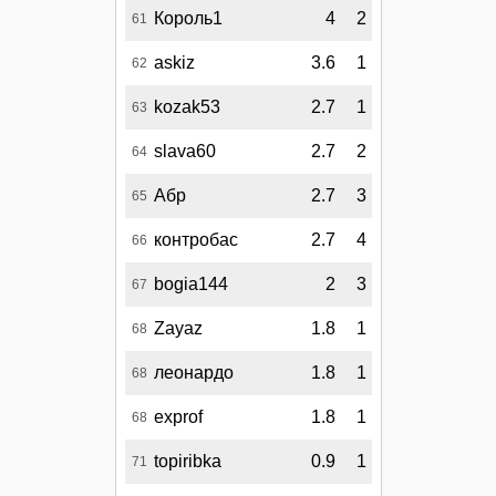
Король1
4
2
61
askiz
3.6
1
62
kozak53
2.7
1
63
slava60
2.7
2
64
Абр
2.7
3
65
контробас
2.7
4
66
bogia144
2
3
67
Zayaz
1.8
1
68
леонардо
1.8
1
68
exprof
1.8
1
68
topiribka
0.9
1
71