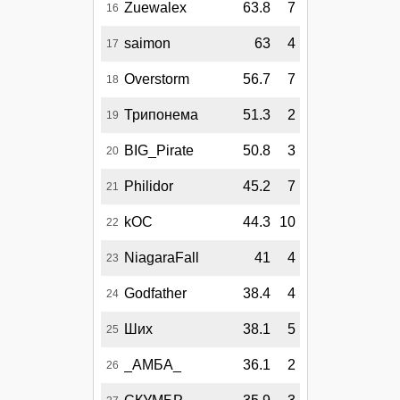
Zuewalex
63.8
7
16
saimon
63
4
17
Overstorm
56.7
7
18
Трипонема
51.3
2
19
BIG_Pirate
50.8
3
20
Philidor
45.2
7
21
kOC
44.3
10
22
NiagaraFall
41
4
23
Godfather
38.4
4
24
Ших
38.1
5
25
_АМБА_
36.1
2
26