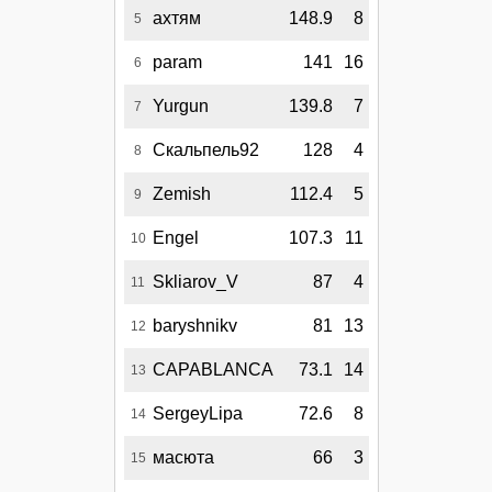
ахтям
148.9
8
5
param
141
16
6
Yurgun
139.8
7
7
Скальпель92
128
4
8
Zemish
112.4
5
9
Engel
107.3
11
10
Skliarov_V
87
4
11
baryshnikv
81
13
12
CAPABLANCA
73.1
14
13
SergeyLipa
72.6
8
14
масюта
66
3
15