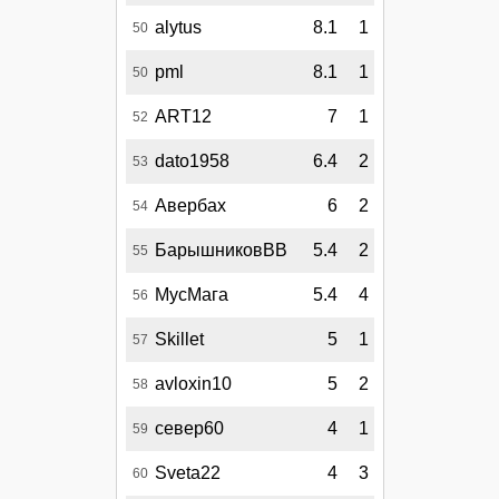
alytus
8.1
1
50
pml
8.1
1
50
ART12
7
1
52
dato1958
6.4
2
53
Авербах
6
2
54
БарышниковВВ
5.4
2
55
МусМага
5.4
4
56
Skillet
5
1
57
avloxin10
5
2
58
север60
4
1
59
Sveta22
4
3
60