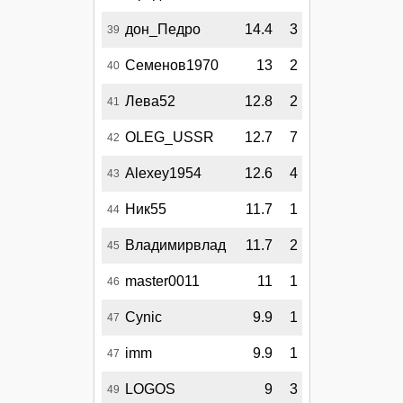
дон_Педро
14.4
3
39
Семенов1970
13
2
40
Лева52
12.8
2
41
OLEG_USSR
12.7
7
42
Alexey1954
12.6
4
43
Ник55
11.7
1
44
Владимирвлад
11.7
2
45
master0011
11
1
46
Cynic
9.9
1
47
imm
9.9
1
47
LOGOS
9
3
49