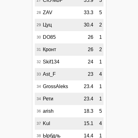
СКУМБР
35.9
3
27
ZAV
33.3
5
28
Цуц
30.4
2
29
DO85
26
1
30
Кронт
26
2
31
Skif134
24
1
32
Ast_F
23
4
33
GrossAleks
23.4
1
34
Рети
23.4
1
34
arish
18.3
5
36
Kul
15.1
4
37
Ырбдль
14.4
1
38