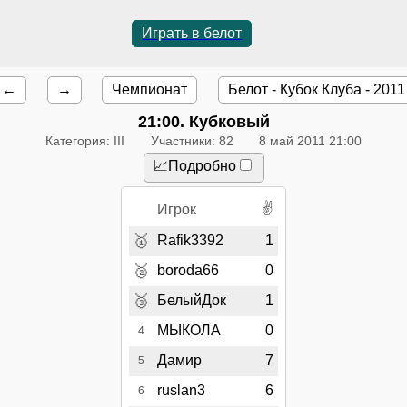
Играть в белот
←
→
Чемпионат
Белот - Кубок Клуба - 2011
21:00
. Кубковый
Категория: III
Участники: 82
8 май 2011 21:00
📈Подробно
✌
Игрок
🥇
Rafik3392
1
🥈
boroda66
0
🥉
БелыйДок
1
МЫКОЛА
0
4
Дамир
7
5
ruslan3
6
6