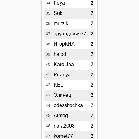
Feya
2
34
Suk
2
35
murzik
2
36
эдуардович77
2
37
ИгорКИА
2
38
halod
2
39
KaroLina
2
40
Piranya
2
41
KELI
2
42
Элинец
2
43
odessitochka
2
44
Almog
2
45
nara2008
2
46
kornet77
2
47