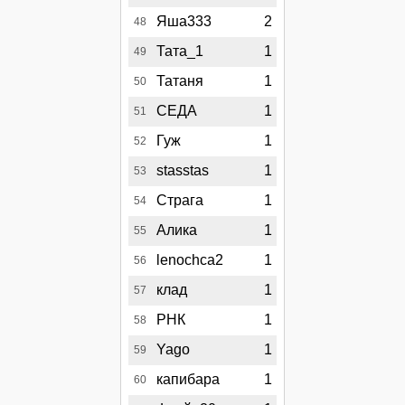
Яша333
2
48
Тата_1
1
49
Татаня
1
50
СЕДА
1
51
Гуж
1
52
stasstas
1
53
Страга
1
54
Алика
1
55
lenochca2
1
56
клад
1
57
РНК
1
58
Yago
1
59
капибара
1
60