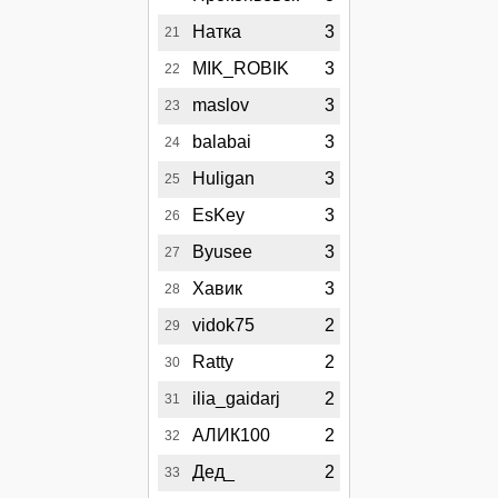
Натка
3
21
MIK_ROBIK
3
22
maslov
3
23
balabai
3
24
Huligan
3
25
EsKey
3
26
Byusee
3
27
Хавик
3
28
vidok75
2
29
Ratty
2
30
ilia_gaidarj
2
31
АЛИК100
2
32
Дед_
2
33