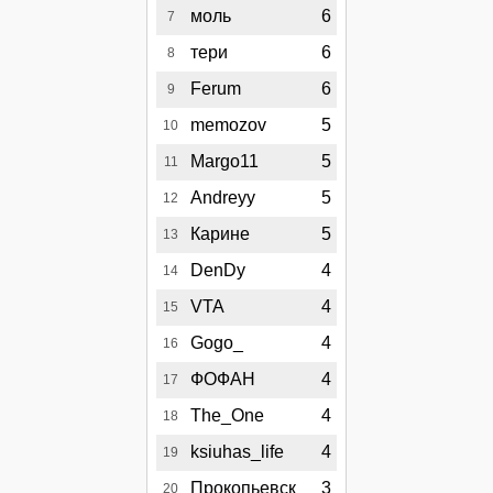
моль
6
7
тери
6
8
Ferum
6
9
memozov
5
10
Margo11
5
11
Andreyy
5
12
Карине
5
13
DenDy
4
14
VTA
4
15
Gogo_
4
16
ФОФАН
4
17
The_One
4
18
ksiuhas_life
4
19
Прокопьевск
3
20