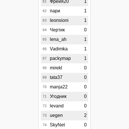
Фрейя20
1
61
пари
1
62
leonsioni
1
63
Чертик
0
64
lena_ah
1
65
Vadimka
1
66
packymap
1
67
mirekl
0
68
tata37
0
69
manja22
0
70
Угодник
0
71
levand
0
72
uegen
2
73
SkyNet
0
74