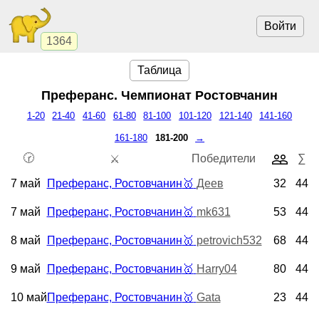
Войти
1364
Таблица
Преферанс. Чемпионат
Ростовчанин
1-20
21-40
41-60
61-80
81-100
101-120
121-140
141-160
161-180
181-200
→
🕝
Победители
∑
⚔️
7 май
Преферанс, Ростовчанин
🥇
Деев
32
44
7 май
Преферанс, Ростовчанин
🥇
mk631
53
44
8 май
Преферанс, Ростовчанин
🥇
petrovich532
68
44
9 май
Преферанс, Ростовчанин
🥇
Harry04
80
44
10 май
Преферанс, Ростовчанин
🥇
Gata
23
44