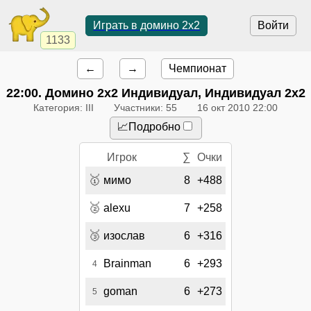
Играть в домино 2x2
Войти
1133
←
→
Чемпионат
22:00
. Домино 2х2 Индивидуал, Индивидуал 2x2
Категория: III
Участники: 55
16 окт 2010 22:00
📈Подробно
Игрок
∑
Очки
🥇
мимо
8
+488
🥈
alexu
7
+258
🥉
изослав
6
+316
Brainman
6
+293
4
goman
6
+273
5