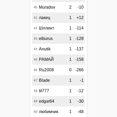
Muradov
2
-10
40
лакец
1
+12
41
Шплинт
1
-114
42
elburus
1
-128
43
Anutik
1
-137
44
РАМАЙ
1
-158
45
Ru2008
0
-266
46
Blade
1
-1
47
tit777
1
-12
48
edgar64
1
-30
49
любимчик
1
-48
50