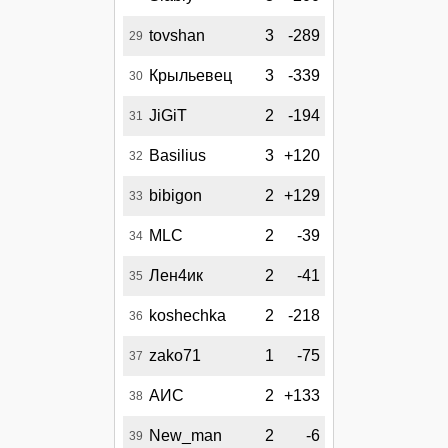
tovshan
3
-289
29
Крыльевец
3
-339
30
JiGiT
2
-194
31
Basilius
3
+120
32
bibigon
2
+129
33
MLC
2
-39
34
Лен4ик
2
-41
35
koshechka
2
-218
36
zako71
1
-75
37
АИС
2
+133
38
New_man
2
-6
39