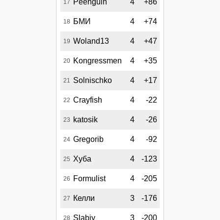
Peenguin
4
+86
17
БМИ
4
+74
18
Woland13
4
+47
19
Kongressmen
4
+35
20
Solnischko
4
+17
21
Crayfish
4
-22
22
katosik
4
-26
23
Gregorib
4
-92
24
Хуба
4
-123
25
Formulist
4
-205
26
Келли
3
-176
27
Slabiy
3
-200
28