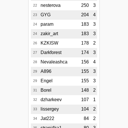
nesterova
250
3
22
GYG
204
4
23
param
183
3
24
zakir_art
183
3
24
KZKISW
178
2
26
Darkforest
174
3
27
Nevaleashca
156
4
28
A896
155
3
29
Engel
155
3
29
Borel
148
2
31
dzharkeev
107
1
32
lissergey
104
2
33
Jat222
84
2
34
strani4ka1
80
3