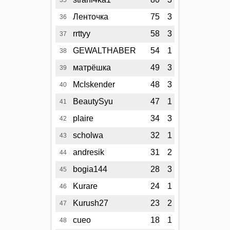
35
Ленточка
75
3
36
rrttyy
58
3
37
GEWALTHABER
54
1
38
матрёшка
49
3
39
McIskender
48
3
40
BeautySyu
47
1
41
plaire
34
3
42
scholwa
32
1
43
andresik
31
2
44
bogia144
28
3
45
Kurare
24
1
46
Kurush27
23
2
47
cueo
18
1
48