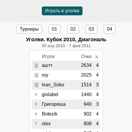
Играть в уголки
Турниры
01
02
03
04
Уголки. Кубок 2010, Диагональ
30 апр 2010
-
7 фев 2011
Игрок
Очки
⚔
🥇
аштт
2634
4
🥈
roy
2025
4
🥉
Ivan_Sirko
1514
3
gislabel
1440
4
4
Григоряша
940
3
5
Botezik
902
4
6
oles
808
4
7