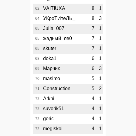
VAITIUXA
8
1
62
УКроТИтеЛЬ_
8
3
64
Julia_007
7
1
65
жадный_ле0
7
1
65
skuter
7
1
65
doka1
6
1
68
Марчик
6
3
69
masimo
5
1
70
Construction
5
2
71
Arkhi
4
1
72
suvorik51
4
1
72
goric
4
1
72
megiskoi
4
1
72