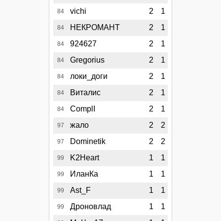
vichi
2
1
84
НЕКРОМАНТ
2
1
84
924627
2
1
84
Gregorius
2
1
84
локи_доги
2
1
84
Виталис
2
1
84
ComplI
2
1
84
жало
2
2
97
Dominetik
2
2
97
K2Heart
1
1
99
ИланКа
1
1
99
Ast_F
1
1
99
Дроновлад
1
1
99