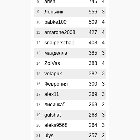
arish
745
4
8
Леньчик
556
3
9
babke100
509
4
10
amarone2008
427
4
11
snaiperscha1
408
4
12
манделла
385
3
13
ZolVas
383
4
14
volapuk
382
3
15
Феврония
300
3
16
alex11
269
3
17
лисичка5
268
2
18
gulshat
268
3
19
aleks9568
264
3
20
ulys
257
2
21