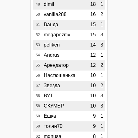
dimil
18
1
48
vanilla288
16
2
50
Ванда
15
1
51
megapozitiv
15
3
52
peliken
14
3
53
Andrus
12
1
54
Арендатор
12
2
55
Настюшенька
10
1
56
Звезда
10
2
57
ВУТ
10
3
58
СКУМБР
10
3
58
Ёшка
9
1
60
толян70
9
1
60
mgnusa
8
1
62