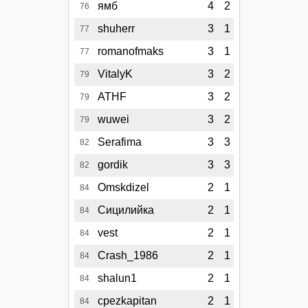
ямб
4
2
76
shuherr
3
1
77
romanofmaks
3
1
77
VitalyK
3
2
79
ATHF
3
2
79
wuwei
3
2
79
Serafima
3
3
82
gordik
3
3
82
Omskdizel
2
1
84
Сицилийка
2
1
84
vest
2
1
84
Crash_1986
2
1
84
shalun1
2
1
84
cpezkapitan
2
1
84