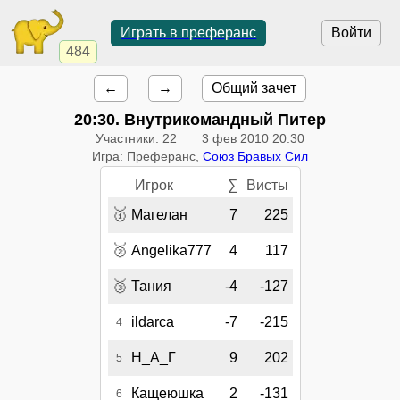
Играть в преферанс
Войти
484
←
→
Общий зачет
20:30
. Внутрикомандный Питер
Участники: 22
3 фев 2010 20:30
Игра: Преферанс,
Союз Бравых Сил
Игрок
∑
Висты
🥇
Магелан
7
225
🥈
Angelika777
4
117
🥉
Тания
-4
-127
ildarca
-7
-215
4
Н_А_Г
9
202
5
Кащеюшка
2
-131
6