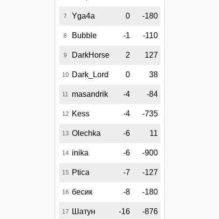
Yga4a
0
-180
7
Bubble
-1
-110
8
DarkHorse
2
127
9
Dark_Lord
0
38
10
masandrik
-4
-84
11
Kess
-4
-735
12
Olechka
-6
11
13
inika
-6
-900
14
Ptica
-7
-127
15
бесик
-8
-180
16
Шатун
-16
-876
17