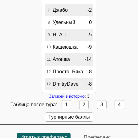
Джабо
-2
7
Удельный
0
8
Н_А_Г
-5
9
Кащеюшка
-9
10
Атошка
-14
11
Просто_Бяка
-8
12
DmitryDave
-8
12
Записей в историю
: 3
Таблица после тура:
1
2
3
4
Турнирные баллы
Играть в преферанс
Преферанс