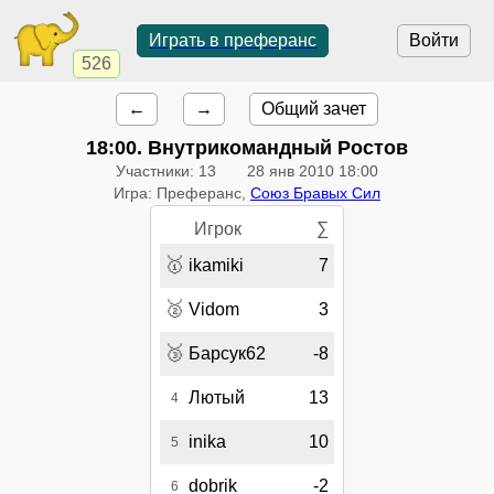
Играть в преферанс
Войти
526
←
→
Общий зачет
18:00
. Внутрикомандный Ростов
Участники: 13
28 янв 2010 18:00
Игра: Преферанс,
Союз Бравых Сил
Игрок
∑
🥇
ikamiki
7
🥈
Vidom
3
🥉
Барсук62
-8
Лютый
13
4
inika
10
5
dobrik
-2
6