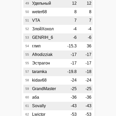
Удельный
12
12
49
weter68
8
8
50
VTA
7
7
51
ЗлойХохол
-4
-4
52
GENRIH_6
-6
-6
53
глип
-15.3
36
54
Afrodizziak
-17
-17
55
Эстрагон
-17
-17
55
taramka
-19.8
-18
57
kidav68
-24
-24
58
GrandMaster
-25
-25
59
аба
-36
-36
60
Sovally
-43
-43
61
Lwictor
-53
-53
62