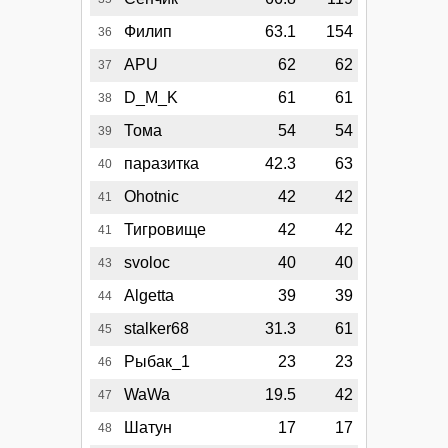
Филип
63.1
154
36
APU
62
62
37
D_M_K
61
61
38
Тома
54
54
39
паразитка
42.3
63
40
Ohotnic
42
42
41
Тигровище
42
42
41
svoloc
40
40
43
Algetta
39
39
44
stalker68
31.3
61
45
Рыбак_1
23
23
46
WaWa
19.5
42
47
Шатун
17
17
48