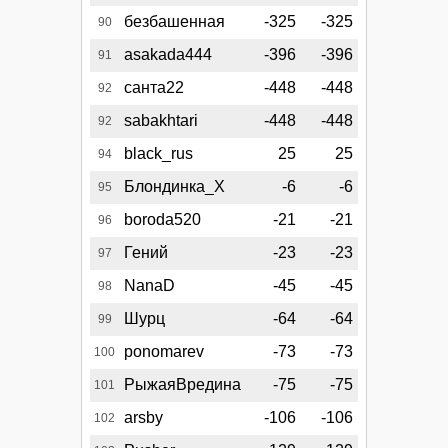
безбашенная
-325
-325
90
asakada444
-396
-396
91
санта22
-448
-448
92
sabakhtari
-448
-448
92
black_rus
25
25
94
Блондинка_Х
-6
-6
95
boroda520
-21
-21
96
Гений
-23
-23
97
NanaD
-45
-45
98
Шурц
-64
-64
99
ponomarev
-73
-73
100
РыжаяВредина
-75
-75
101
arsby
-106
-106
102