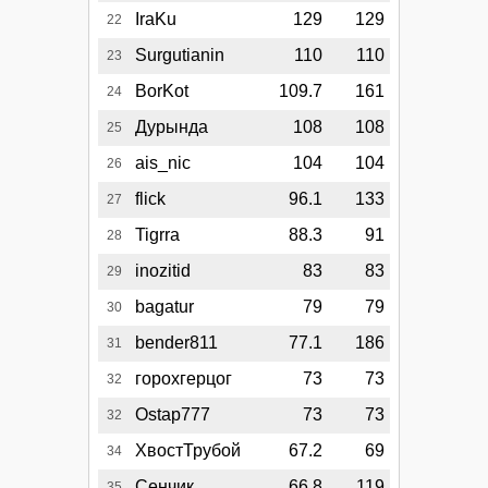
IraKu
129
129
22
Surgutianin
110
110
23
BorKot
109.7
161
24
Дурында
108
108
25
ais_nic
104
104
26
flick
96.1
133
27
Tigrra
88.3
91
28
inozitid
83
83
29
bagatur
79
79
30
bender811
77.1
186
31
горохгерцог
73
73
32
Ostap777
73
73
32
ХвостТрубой
67.2
69
34
Сенчик
66.8
119
35