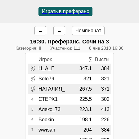
Играть в преферанс
←
→
Чемпионат
16:30
. Преферанс, Сочи на 3
Категория: II
Участники: 111
8 янв 2010 16:30
Игрок
∑
Висты
🥇
Н_А_Г
347.1
384
🥈
Solo79
321
321
🥉
НАТАЛИЯ_
267.5
371
СТЕРХ1
225.5
302
4
Алекс_73
223.1
413
5
Bookin
198.1
226
6
wwisan
204
384
7