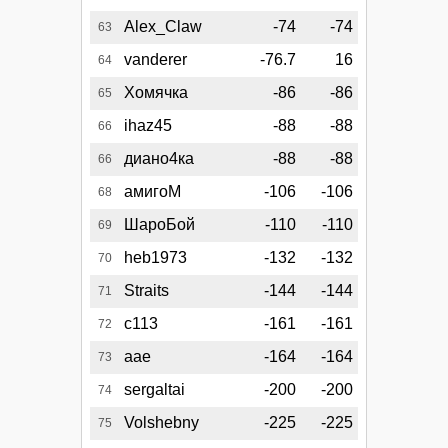
Alex_Claw
-74
-74
63
vanderer
-76.7
16
64
Хомячка
-86
-86
65
ihaz45
-88
-88
66
диано4ка
-88
-88
66
амигоМ
-106
-106
68
ШароБой
-110
-110
69
heb1973
-132
-132
70
Straits
-144
-144
71
c113
-161
-161
72
аае
-164
-164
73
sergaltai
-200
-200
74
Volshebny
-225
-225
75