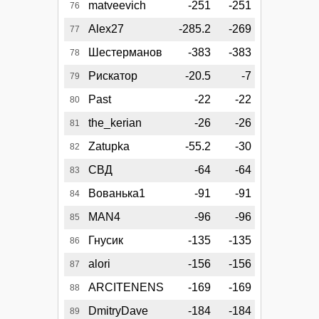
matveevich
-251
-251
76
Alex27
-285.2
-269
77
Шестерманов
-383
-383
78
Рискатор
-20.5
-7
79
Past
-22
-22
80
the_kerian
-26
-26
81
Zatupka
-55.2
-30
82
СВД
-64
-64
83
Вованька1
-91
-91
84
MAN4
-96
-96
85
Гнусик
-135
-135
86
alori
-156
-156
87
ARCITENENS
-169
-169
88
DmitryDave
-184
-184
89