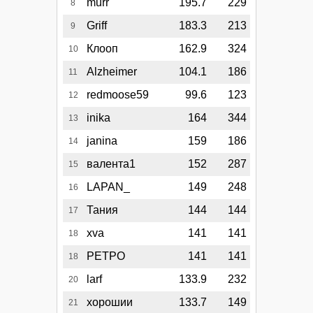
murr
195.7
229
8
Griff
183.3
213
9
Клооп
162.9
324
10
Alzheimer
104.1
186
11
redmoose59
99.6
123
12
inika
164
344
13
janina
159
186
14
валента1
152
287
15
LAPAN_
149
248
16
Тания
144
144
17
xva
141
141
18
PETPO
141
141
18
larf
133.9
232
20
хорошии
133.7
149
21