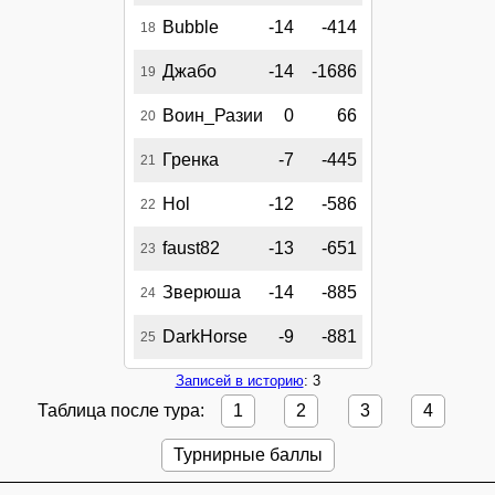
Bubble
-14
-414
18
Джабо
-14
-1686
19
Воин_Разии
0
66
20
Гренка
-7
-445
21
Hol
-12
-586
22
faust82
-13
-651
23
Зверюша
-14
-885
24
DarkHorse
-9
-881
25
Записей в историю
: 3
Таблица после тура:
1
2
3
4
Турнирные баллы