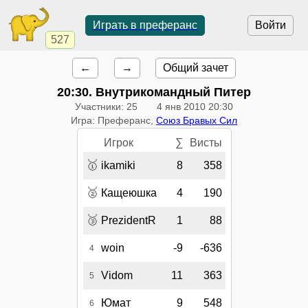
Играть в преферанс
Войти
527
←
→
Общий зачет
20:30
. Внутрикомандный Питер
Участники: 25
4 янв 2010 20:30
Игра: Преферанс,
Союз Бравых Сил
Игрок
∑
Висты
🥇
ikamiki
8
358
🥈
Кащеюшка
4
190
🥉
PrezidentR
1
88
woin
-9
-636
4
Vidom
11
363
5
Юмат
9
548
6