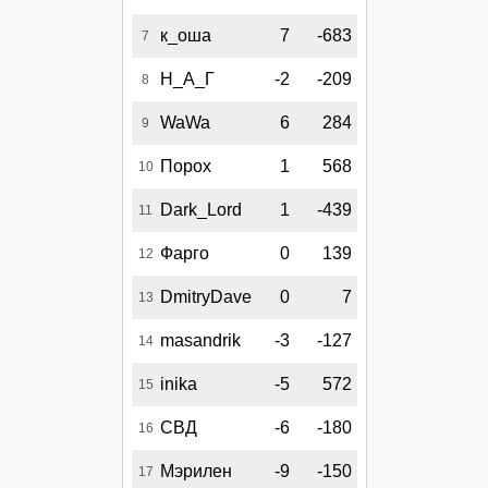
к_оша
7
-683
7
Н_А_Г
-2
-209
8
WaWa
6
284
9
Порох
1
568
10
Dark_Lord
1
-439
11
Фарго
0
139
12
DmitryDave
0
7
13
masandrik
-3
-127
14
inika
-5
572
15
СВД
-6
-180
16
Мэрилен
-9
-150
17