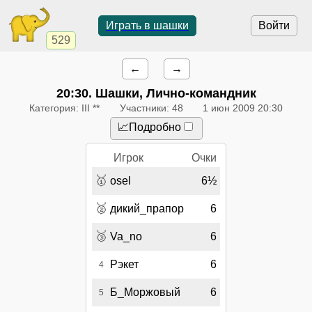
Играть в шашки
Войти
529
←
→
20:30
. Шашки, Лично-командник
Категория: III **
Участники: 48
1 июн 2009 20:30
📈Подробно
Игрок
Очки
🥇
osel
6½
🥈
дикий_прапор
6
🥉
Va_no
6
Рэкет
6
4
Б_Моржовый
6
5