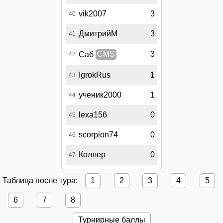
vik2007
3
40
ДмитрийМ
3
41
3
Саб
CMS
42
IgrokRus
1
43
ученик2000
1
44
lexa156
0
45
scorpion74
0
46
Коллер
0
47
Таблица после тура:
1
2
3
4
5
6
7
8
Турнирные баллы