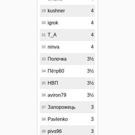
kushner
4
29
igrok
4
30
Т_А
4
31
ninva
4
32
Полочка
3½
33
Пётр60
3½
34
НВП
3½
35
aviron79
3½
36
Запорожець
3
37
Pavlenko
3
38
pivs96
3
39