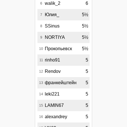
walik_2
6
6
Юлия_
5½
7
SSinus
5½
8
NORTIYA
5½
9
Прокопьевск
5½
10
rinho91
5
11
Rendov
5
12
франкейштейн
5
13
leki221
5
14
LAMIN67
5
15
alexandrey
5
16