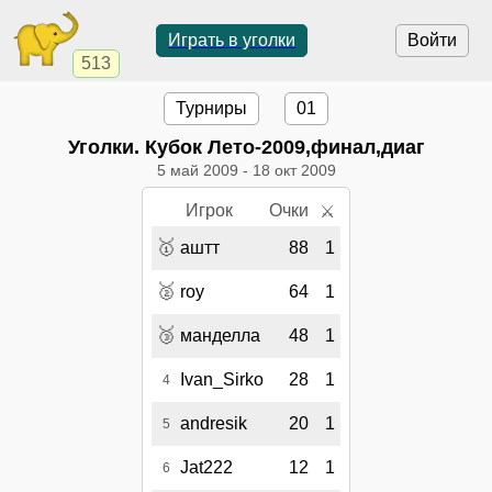
Играть в уголки
Войти
513
Турниры
01
Уголки. Кубок Лето-2009,финал,диаг
5 май 2009
-
18 окт 2009
Игрок
Очки
⚔
🥇
аштт
88
1
🥈
roy
64
1
🥉
манделла
48
1
Ivan_Sirko
28
1
4
andresik
20
1
5
Jat222
12
1
6