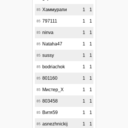
Хаммурапи
1
1
85
797111
1
1
85
ninva
1
1
85
Nataha47
1
1
85
sussy
1
1
85
bodriachok
1
1
85
801160
1
1
85
Мистер_Х
1
1
85
803458
1
1
85
Витя59
1
1
85
asnezhnickij
1
1
85