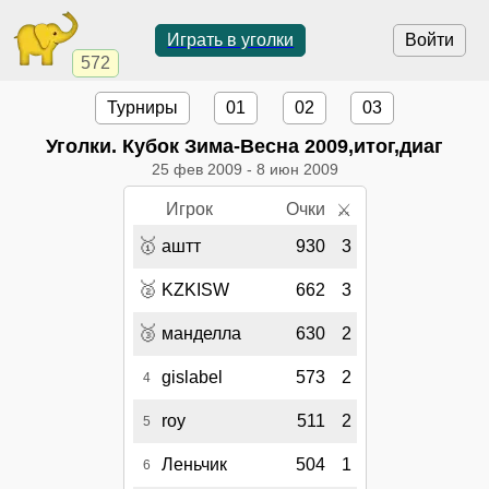
Играть в уголки
Войти
572
Турниры
01
02
03
Уголки. Кубок Зима-Весна 2009,итог,диаг
25 фев 2009
-
8 июн 2009
Игрок
Очки
⚔
🥇
аштт
930
3
🥈
KZKISW
662
3
🥉
манделла
630
2
gislabel
573
2
4
roy
511
2
5
Леньчик
504
1
6