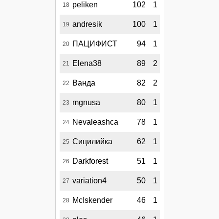
peliken
102
1
18
andresik
100
1
19
ПАЦИФИСТ
94
1
20
Elena38
89
2
21
Ванда
82
2
22
mgnusa
80
1
23
Nevaleashca
78
1
24
Сицилийка
62
1
25
Darkforest
51
1
26
variation4
50
1
27
McIskender
46
1
28