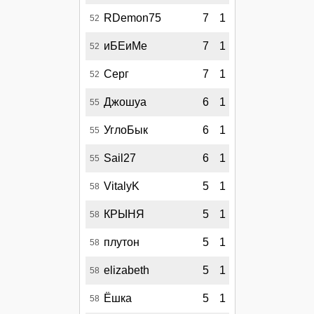
RDemon75
7
1
52
иБЕиМе
7
1
52
Серг
7
1
52
Джошуа
6
1
55
УглоБык
6
1
55
Sail27
6
1
55
VitalyK
5
1
58
КРЫНЯ
5
1
58
плутон
5
1
58
elizabeth
5
1
58
Ёшка
5
1
58