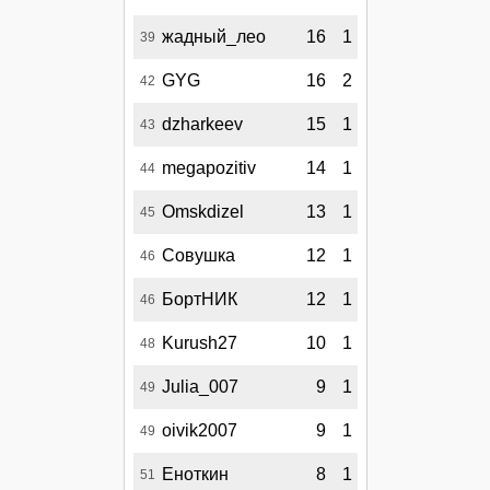
жадный_лео
16
1
39
GYG
16
2
42
dzharkeev
15
1
43
megapozitiv
14
1
44
Omskdizel
13
1
45
Совушка
12
1
46
БортНИК
12
1
46
Kurush27
10
1
48
Julia_007
9
1
49
oivik2007
9
1
49
Еноткин
8
1
51