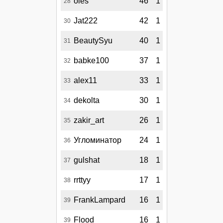
oles
46
1
28
Jat222
42
1
30
BeautySyu
40
1
31
babke100
37
1
32
alex11
33
1
33
dekolta
30
1
34
zakir_art
26
1
35
Угломинатор
24
1
36
gulshat
18
1
37
rrttyy
17
1
38
FrankLampard
16
1
39
Flood
16
1
39