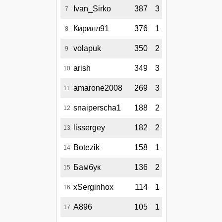
Ivan_Sirko
387
3
7
Кирилл91
376
1
8
volapuk
350
2
9
arish
349
3
10
amarone2008
269
3
11
snaiperscha1
188
2
12
lissergey
182
2
13
Botezik
158
1
14
Бамбук
136
2
15
xSerginhox
114
1
16
A896
105
1
17