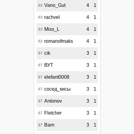
Vano_Gut
4
1
63
rachvel
4
1
63
Miss_L
4
1
63
romanofmaks
4
1
63
cik
3
1
67
ВУТ
3
1
67
elefant0008
3
1
67
сосед_кисы
3
1
67
Antonov
3
1
67
Fletcher
3
1
67
Barn
3
1
67