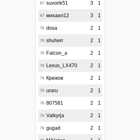
suvorik51
3
1
67
михаил12
3
1
67
dosa
2
1
76
shuherr
2
1
76
Falcon_a
2
1
76
Lexus_LX470
2
1
76
Крюков
2
1
76
uraru
2
1
76
807581
2
1
76
Valkyrja
2
1
76
gugad
2
1
76