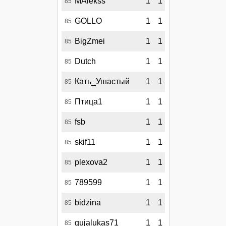
MAlekss
1
1
85
GOLLO
1
1
85
BigZmei
1
1
85
Dutch
1
1
85
Кать_Ушастый
1
1
85
Птица1
1
1
85
fsb
1
1
85
skif11
1
1
85
plexova2
1
1
85
789599
1
1
85
bidzina
1
1
85
gujalukas71
1
1
85