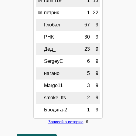
rumin19
1
13
84
петрик
1
22
86
Глобал
67
9
РНК
30
9
Дед_
23
9
SergeyC
6
9
нагано
5
9
Margo11
3
9
smoke_tts
2
9
Бродяга-2
1
9
Записей в историю
: 6