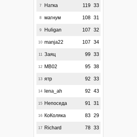
Натка
119
33
7
магнум
108
31
8
Huligan
107
32
9
manja22
107
34
10
Заяц
99
33
11
МВ02
95
38
12
ятр
92
33
13
lena_ah
92
43
14
Непоседа
91
31
15
КоКоляка
83
29
16
Richard
78
33
17