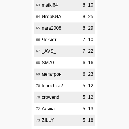
maikl64
8
10
63
ИгорКИА
8
25
64
nara2008
8
29
65
Чекист
7
10
66
_AVS_
7
22
67
SM70
6
16
68
мегатрон
6
23
69
lenochca2
5
12
70
crowend
5
12
70
Алика
5
13
72
ZILLY
5
18
73