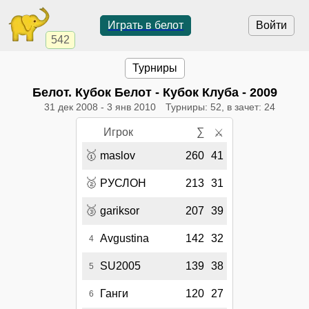
Играть в белот
Войти
542
Турниры
Белот. Кубок Белот - Кубок Клуба - 2009
31 дек 2008
-
3 янв 2010
Турниры: 52, в зачет: 24
Игрок
∑
⚔
🥇
maslov
260
41
🥈
РУСЛОН
213
31
🥉
gariksor
207
39
Avgustina
142
32
4
SU2005
139
38
5
Ганги
120
27
6