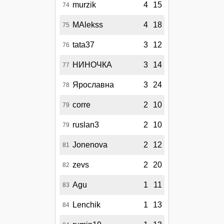
murzik
4
15
74
MAlekss
4
18
75
tata37
3
12
76
НИНОЧКА
3
14
77
Ярославна
3
24
78
corre
2
10
79
ruslan3
2
10
79
Jonenova
2
12
81
zevs
2
20
82
Agu
1
11
83
Lenchik
1
13
84