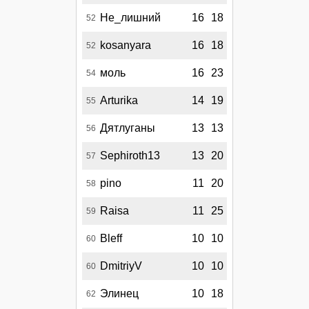
Не_лишний
16
18
52
kosanyara
16
18
52
моль
16
23
54
Arturika
14
19
55
Дятлуганы
13
13
56
Sephiroth13
13
20
57
pino
11
20
58
Raisa
11
25
59
Bleff
10
10
60
DmitriyV
10
10
60
Элинец
10
18
62