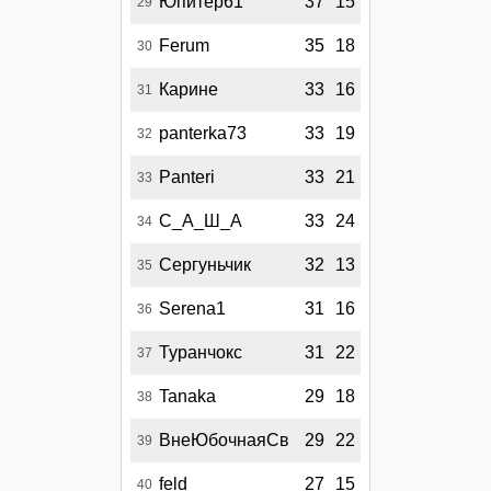
Юпитер61
37
15
29
Ferum
35
18
30
Карине
33
16
31
panterka73
33
19
32
Panteri
33
21
33
С_А_Ш_А
33
24
34
Сергуньчик
32
13
35
Serena1
31
16
36
Туранчокс
31
22
37
Tanaka
29
18
38
ВнеЮбочнаяСв
29
22
39
feld
27
15
40