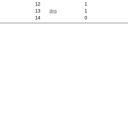
12
1
13
dns
1
14
0