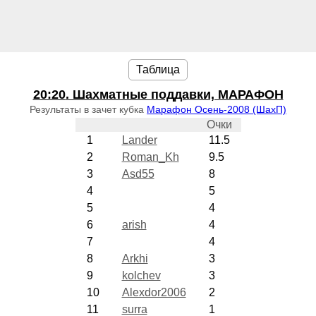
Таблица
20:20
. Шахматные поддавки, МАРАФОН
Результаты в зачет кубка
Марафон Осень-2008 (ШахП)
Очки
1
Lander
11.5
2
Roman_Kh
9.5
3
Asd55
8
4
5
5
4
6
arish
4
7
4
8
Arkhi
3
9
kolchev
3
10
Alexdor2006
2
11
surra
1