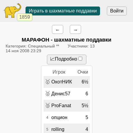
Играть в шахматные поддавки
Войти
1859
←
→
МАРАФОН - шахматные поддавки
Категория: Специальный **
Участники: 13
14 ноя 2008 23:29
📈Подробно
Игрок
Очки
🥇
ОхотНИК
6½
🥈
Денис57
6
🥉
ProFanat
5½
опцион
5
4
rolling
4
5