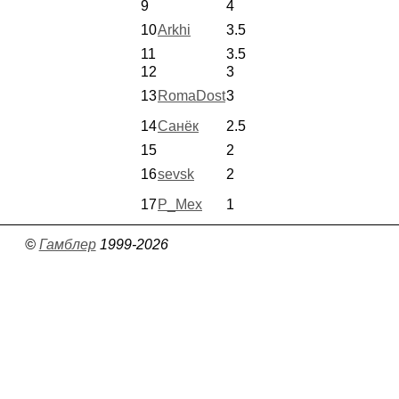
9
4
10
Arkhi
3.5
11
3.5
12
3
13
RomaDost
3
14
Санёк
2.5
15
2
16
sevsk
2
17
P_Mex
1
©
Гамблер
1999-2026