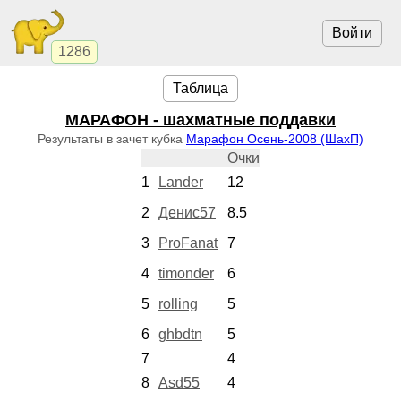
Войти
1286
Таблица
МАРАФОН - шахматные поддавки
Результаты в зачет кубка
Марафон Осень-2008 (ШахП)
Очки
1
Lander
12
2
Денис57
8.5
3
ProFanat
7
4
timonder
6
5
rolling
5
6
ghbdtn
5
7
4
8
Asd55
4