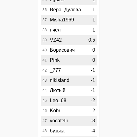
Вера_Дулова
1
36
Misha1969
1
37
пчёл
1
38
VZ42
0.5
39
Борисович
0
40
Pink
0
41
_777
-1
42
nikisland
-1
43
Лютый
-1
44
Leo_68
-2
45
Kobr
-2
46
vocatelli
-3
47
бузька
-4
48