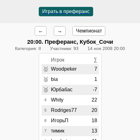
Играть в преферанс
←
→
Чемпионат
20:00
. Преферанс, Кубок_Сочи
Категория: II
Участники: 93
14 ноя 2008 20:00
Игрок
∑
🥇
Woodpeker
7
🥈
bia
1
🥉
Юрбабас
-7
Whity
22
4
Rodriges77
20
5
ИгорьП
18
6
тимик
13
7