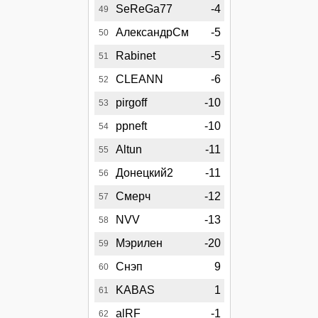
SeReGa77
-4
49
АлександрСм
-5
50
Rabinet
-5
51
CLEANN
-6
52
pirgoff
-10
53
ppneft
-10
54
Altun
-11
55
Донецкий2
-11
56
Смерч
-12
57
NVV
-13
58
Мэрилен
-20
59
Снэп
9
60
KABAS
1
61
alRF
-1
62