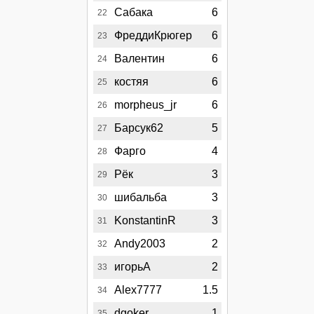
Сабака
6
22
ФреддиКрюгер
6
23
Валентин
6
24
костяя
6
25
morpheus_jr
6
26
Барсук62
5
27
Фарго
4
28
Рёк
3
29
шибальба
3
30
KonstantinR
3
31
Andy2003
2
32
игорьА
2
33
Alex7777
1.5
34
dgoker
1
35