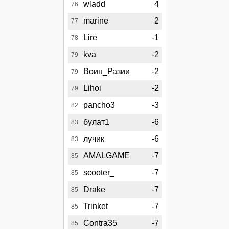
wladd
4
76
marine
2
77
Lire
-1
78
kva
-2
79
Воин_Разии
-2
79
Lihoi
-2
79
pancho3
-3
82
булат1
-6
83
лучик
-6
83
AMALGAME
-7
85
scooter_
-7
85
Drake
-7
85
Trinket
-7
85
Contra35
-7
85