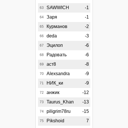
SAWWICH
-1
63
Заря
-1
64
Курманов
-2
65
deda
-3
66
Эцилоп
-6
67
Радовать
-6
68
аст8
-8
69
Alexsandra
-9
70
НИК_ки
-9
71
анжик
-12
72
Taurus_Khan
-13
73
piligrim78ru
-15
74
Pikshoid
7
75