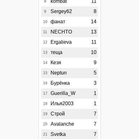
kombat
11
8
Sergey62
8
9
фанат
14
10
NECHTO
13
11
Ergalieva
11
12
теща
10
13
Кезя
9
14
Neptun
5
15
Бурёнка
3
16
Guerilla_W
1
17
Илья2003
1
18
Строй
7
19
Avalanche
7
20
Svetka
7
21