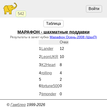
Войти
542
Таблица
МАРАФОН - шахматные поддавки
Результаты в зачет кубка
Марафон Осень-2008 (ШахП)
Очки
1
Lander
12
2
LeonUKR
10
3
K2Heart
8
4
rolling
4
5
2
6
fortune500
0
7
timonder
0
©
Гамблер
1999-2026