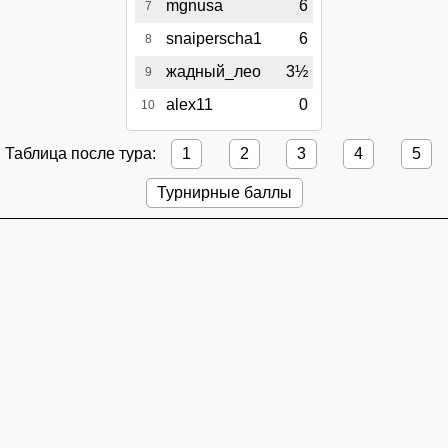
mgnusa
6
7
snaiperscha1
6
8
жадный_лео
3½
9
alex11
0
10
Таблица после тура:
1
2
3
4
5
Турнирные баллы