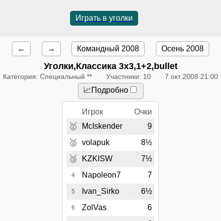
Играть в уголки
←
→
Командный 2008
Осень 2008
Уголки,Классика 3x3,1+2,bullet
Категория: Специальный **
Участники: 10
7 окт 2008 21:00
📈Подробно
Игрок
Очки
🥇
McIskender
9
🥈
volapuk
8½
🥉
KZKISW
7½
Napoleon7
7
4
Ivan_Sirko
6½
5
ZolVas
6
6