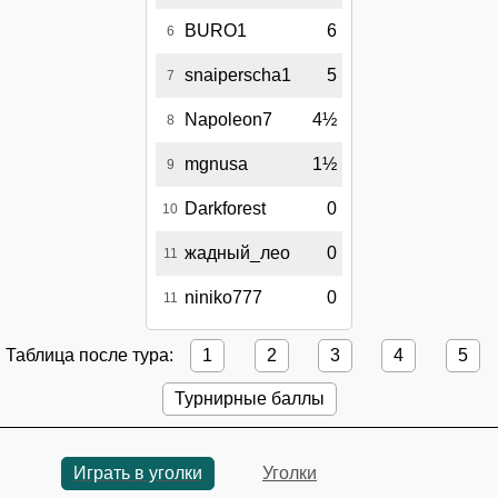
BURO1
6
6
snaiperscha1
5
7
Napoleon7
4½
8
mgnusa
1½
9
Darkforest
0
10
жадный_лео
0
11
niniko777
0
11
Таблица после тура:
1
2
3
4
5
Турнирные баллы
Играть в уголки
Уголки