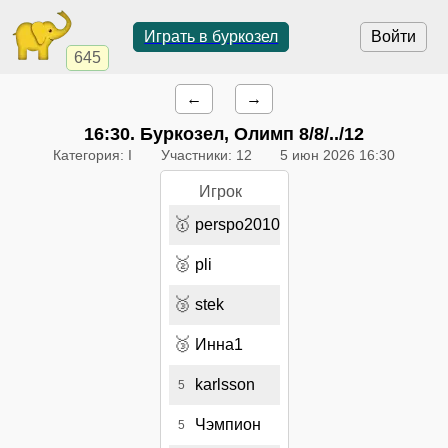
Играть в буркозел
Войти
645
←
→
16:30
. Буркозел, Олимп 8/8/../12
Категория: I
Участники: 12
5 июн 2026 16:30
Игрок
🥇
perspo2010
🥈
pli
🥉
stek
🥉
Инна1
karlsson
5
Чэмпион
5